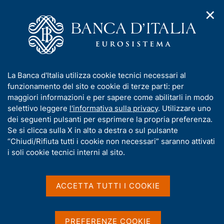
✕
H
A
o
C
p
m
e
r
e
r
i
p
c
Home
/
Media
/
Interviste
/
m
a
a
Intervista di Stefano Siviero a Bancaforte
e
g
n
I
La Banca d'Italia utilizza cookie tecnici necessari al
n
e
e
n
funzionamento del sito e cookie di terze parti: per
u
l
d
Intervista di Stefano
f
maggiori informazioni e per sapere come abilitarli in modo
i
s
o
selettivo leggere
l'informativa sulla privacy
. Utilizzare uno
Siviero a Bancaforte
n
i
r
dei seguenti pulsanti per esprimere la propria preferenza.
a
t
m
Se si clicca sulla X in alto a destra o sul pulsante
v
o
i
a
“Chiudi/Rifiuta tutti i cookie non necessari” saranno attivati
Intervista a Stefano Siviero
g
t
i soli cookie tecnici interni al sito.
di Flavio Padovan - Bancaforte
a
i
z
v
i
a
o
ACCETTA TUTTI I COOKIE
Condividi
S
n
s
t
e
u
a
i
PREFERENZE COOKIE
m