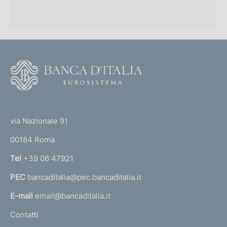
F
o
o
(
t
t
e
via Nazionale 91
o
r
00184 Roma
r
n
Tel
+39 06 47921
a
PEC
bancaditalia@pec.bancaditalia.it
a
l
E-mail
email@bancaditalia.it
l
Contatti
'