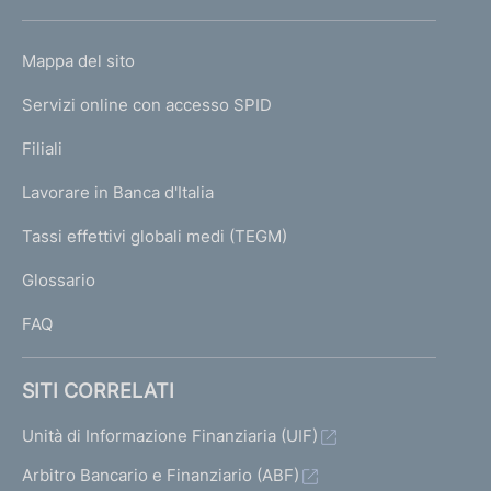
h
o
L
Mappa del sito
m
I
e
Servizi online con accesso SPID
N
p
K
Filiali
a
U
g
Lavorare in Banca d'Italia
T
e
I
Tassi effettivi globali medi (TEGM)
)
L
Glossario
I
FAQ
SITI CORRELATI
Unità di Informazione Finanziaria (UIF)
Arbitro Bancario e Finanziario (ABF)