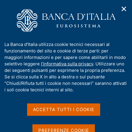
✕
H
A
o
C
p
m
e
r
e
r
i
p
c
Home
/
Chi siamo
/
Funzioni e governance
/
m
a
a
Auditing esterno
e
g
n
I
La Banca d'Italia utilizza cookie tecnici necessari al
n
e
e
Auditing esterno
n
funzionamento del sito e cookie di terze parti: per
u
l
d
f
maggiori informazioni e per sapere come abilitarli in modo
i
s
o
selettivo leggere
l'informativa sulla privacy
. Utilizzare uno
n
i
r
dei seguenti pulsanti per esprimere la propria preferenza.
a
t
m
Se si clicca sulla X in alto a destra o sul pulsante
v
Condividi
o
S
i
a
“Chiudi/Rifiuta tutti i cookie non necessari” saranno attivati
t
g
t
i soli cookie tecnici interni al sito.
a
a
i
m
z
v
p
i
a
o
ACCETTA TUTTI I COOKIE
a
Il bilancio di esercizio viene verificato da una
n
s
l
e
società di revisione esterna indipendente che ne
a
u
p
attesta la conformità alle norme contabili, per le
i
PREFERENZE COOKIE