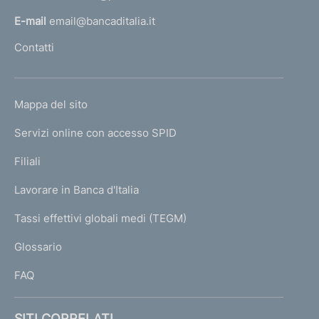
l
E-mail
email@bancaditalia.it
l
Contatti
'
h
o
L
Mappa del sito
m
I
e
Servizi online con accesso SPID
N
p
K
Filiali
a
U
g
Lavorare in Banca d'Italia
T
e
I
Tassi effettivi globali medi (TEGM)
)
L
Glossario
I
FAQ
SITI CORRELATI