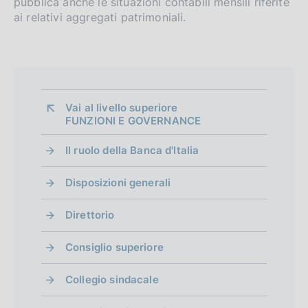
pubblica anche le situazioni contabili mensili riferite
o
e
ai relativi aggregati patrimoniali.
n
:
:
d
i
m
Vai al livello superiore 
FUNZIONI E GOVERNANCE
e
Il ruolo della Banca d'Italia
n
t
Disposizioni generali
o
Direttorio
Consiglio superiore
Collegio sindacale