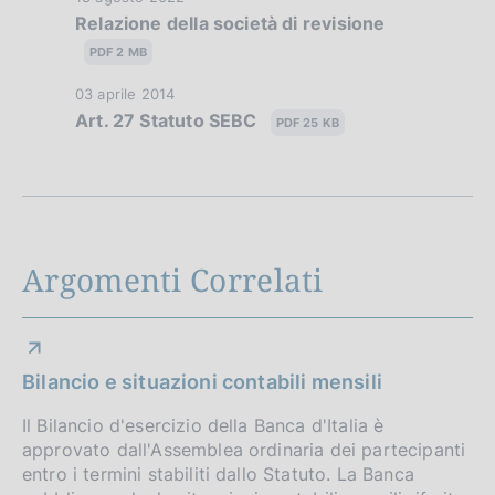
Relazione della società di revisione
i
a
t
PDF 2 MB
o
a
D
03 aprile 2014
n
P
Art. 27 Statuto SEBC
a
PDF 25 KB
u
e
t
b
a
d
b
P
l
i
u
i
b
a
c
Argomenti Correlati
b
a
p
l
z
i
p
i
c
o
Bilancio e situazioni contabili mensili
r
a
n
z
o
e
Il Bilancio d'esercizio della Banca d'Italia è
i
:
approvato dall'Assemblea ordinaria dei partecipanti
f
o
entro i termini stabiliti dallo Statuto. La Banca
:
n