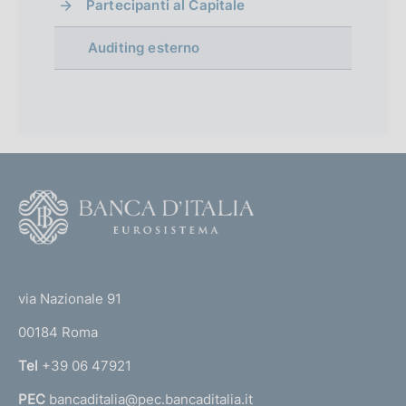
Partecipanti al Capitale
Auditing esterno
F
o
o
(
t
t
e
via Nazionale 91
o
r
00184 Roma
r
n
Tel
+39 06 47921
a
PEC
bancaditalia@pec.bancaditalia.it
a