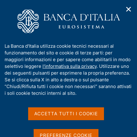
✕
H
A
o
C
p
m
e
r
e
r
i
p
c
Home
/
Chi siamo
/
Funzioni e governance
/
m
a
a
Il ruolo della Banca d'Italia
e
g
n
I
La Banca d'Italia utilizza cookie tecnici necessari al
n
e
e
Il ruolo della Banca
n
funzionamento del sito e cookie di terze parti: per
u
l
d
f
maggiori informazioni e per sapere come abilitarli in modo
d'Italia
i
s
o
selettivo leggere
l'informativa sulla privacy
. Utilizzare uno
n
i
r
dei seguenti pulsanti per esprimere la propria preferenza.
a
t
m
Se si clicca sulla X in alto a destra o sul pulsante
v
o
i
a
“Chiudi/Rifiuta tutti i cookie non necessari” saranno attivati
g
Condividi
t
i soli cookie tecnici interni al sito.
S
a
i
t
z
a
v
i
m
a
o
ACCETTA TUTTI I COOKIE
p
n
s
a
e
u
IN QUESTA PAGINA
l
i
PREFERENZE COOKIE
a