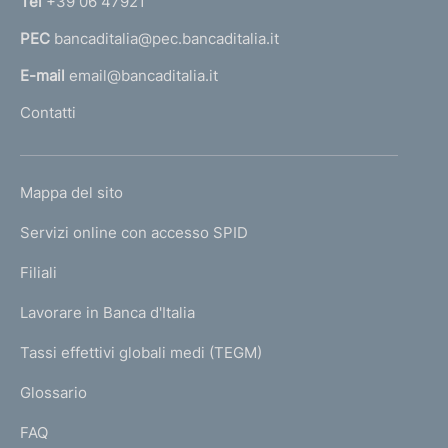
Tel
+39 06 47921
a
PEC
bancaditalia@pec.bancaditalia.it
a
l
E-mail
email@bancaditalia.it
l
Contatti
'
h
o
L
Mappa del sito
m
I
e
Servizi online con accesso SPID
N
p
K
Filiali
a
U
g
Lavorare in Banca d'Italia
T
e
I
Tassi effettivi globali medi (TEGM)
)
L
Glossario
I
FAQ