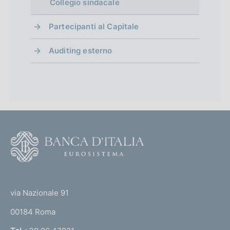
Collegio sindacale
Partecipanti al Capitale
Auditing esterno
F
o
o
(
t
t
e
via Nazionale 91
o
r
00184 Roma
r
n