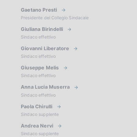
z
Gaetano Presti
i
Presidente del Collegio Sindacale
o
Giuliana Birindelli
Sindaco effettivo
n
Giovanni Liberatore
e
Sindaco effettivo
d
Giuseppe Melis
i
Sindaco effettivo
a
Anna Lucia Muserra
p
Sindaco effettivo
p
Paola Chirulli
Sindaco supplente
r
Andrea Nervi
o
Sindaco supplente