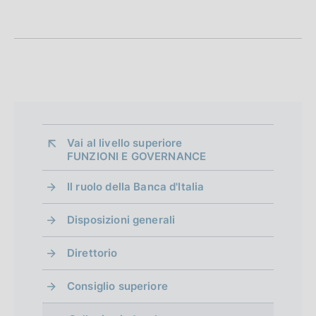
f
o
n
d
i
m
Vai al livello superiore 
e
FUNZIONI E GOVERNANCE
n
Il ruolo della Banca d'Italia
t
Disposizioni generali
o
Direttorio
Consiglio superiore