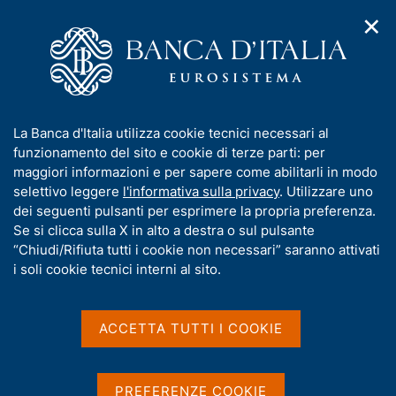
✕
H
A
o
C
p
m
e
r
e
r
i
p
c
Home
/
Chi siamo
/
Funzioni e governance
/
m
a
a
Collegio sindacale
e
g
n
I
La Banca d'Italia utilizza cookie tecnici necessari al
n
e
e
Collegio sindacale
n
funzionamento del sito e cookie di terze parti: per
u
l
d
f
maggiori informazioni e per sapere come abilitarli in modo
i
s
o
selettivo leggere
l'informativa sulla privacy
. Utilizzare uno
n
i
r
dei seguenti pulsanti per esprimere la propria preferenza.
a
t
m
Se si clicca sulla X in alto a destra o sul pulsante
v
Condividi
o
S
i
a
“Chiudi/Rifiuta tutti i cookie non necessari” saranno attivati
t
g
t
i soli cookie tecnici interni al sito.
a
a
i
m
z
v
p
i
a
o
ACCETTA TUTTI I COOKIE
a
IN QUESTA PAGINA
n
s
l
e
a
u
Compensi dei componenti del Collegio sindacale
p
i
PREFERENZE COOKIE