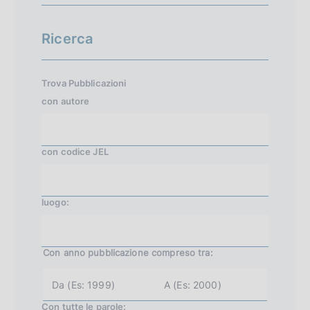
Ricerca
Trova Pubblicazioni
con
autore
con
codice JEL
luogo:
Con anno pubblicazione
compreso tra:
a
a
n
n
n
n
Con tutte le parole:
o
o