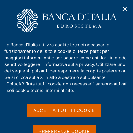
✕
H
A
o
C
p
m
e
r
e
r
i
p
c
Home
/
Pubblicazioni
/
Collana Seminari e Convegni
m
a
a
e
g
n
I
La Banca d'Italia utilizza cookie tecnici necessari al
n
Collana Seminari e
e
e
n
funzionamento del sito e cookie di terze parti: per
u
l
d
f
maggiori informazioni e per sapere come abilitarli in modo
Convegni
i
s
o
selettivo leggere
l'informativa sulla privacy
. Utilizzare uno
n
i
r
dei seguenti pulsanti per esprimere la propria preferenza.
a
t
Condividi
m
S
Se si clicca sulla X in alto a destra o sul pulsante
v
o
t
i
a
“Chiudi/Rifiuta tutti i cookie non necessari” saranno attivati
g
a
t
i soli cookie tecnici interni al sito.
a
m
i
z
p
v
i
a
a
o
ACCETTA TUTTI I COOKIE
l
n
s
a
In questa collana sono pubblicati gli atti di convegni
e
u
p
organizzati dalla Banca d'Italia.
i
a
PREFERENZE COOKIE