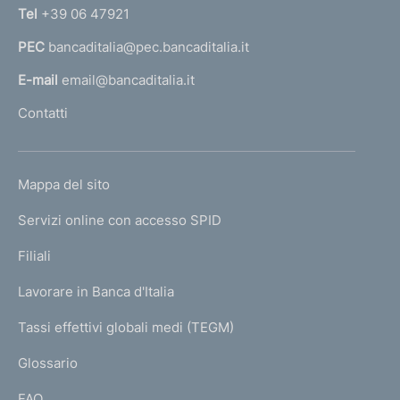
n
Tel
+39 06 47921
a
PEC
bancaditalia@pec.bancaditalia.it
a
l
E-mail
email@bancaditalia.it
l
Contatti
'
h
o
L
Mappa del sito
m
I
e
Servizi online con accesso SPID
N
p
K
Filiali
a
U
g
Lavorare in Banca d'Italia
T
e
I
Tassi effettivi globali medi (TEGM)
)
L
Glossario
I
FAQ