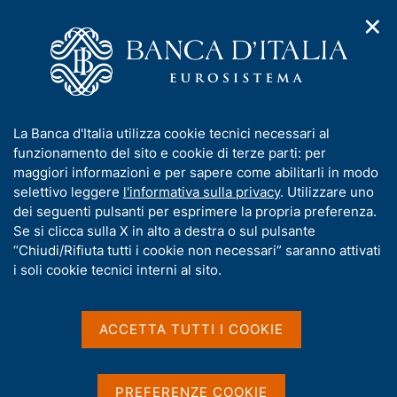
✕
H
A
o
C
p
m
e
r
e
r
i
p
c
Home
/
Pubblicazioni
/
Collana Seminari e Convegni
/
m
a
a
N. 26 - Le donne, il lavoro e la crescita economica
e
g
n
I
La Banca d'Italia utilizza cookie tecnici necessari al
n
e
e
n
funzionamento del sito e cookie di terze parti: per
u
l
d
f
maggiori informazioni e per sapere come abilitarli in modo
COLLANA SEMINARI E CONVEGNI
i
s
o
N. 26 - Le donne, il lavoro e
selettivo leggere
l'informativa sulla privacy
. Utilizzare uno
n
i
r
dei seguenti pulsanti per esprimere la propria preferenza.
a
t
la crescita economica
m
Se si clicca sulla X in alto a destra o sul pulsante
v
o
i
a
“Chiudi/Rifiuta tutti i cookie non necessari” saranno attivati
g
t
di Francesca Carta, Marta De Philippis, Lucia Rizzica e
i soli cookie tecnici interni al sito.
a
Eliana Viviano
i
z
v
i
Giugno 2023
a
o
ACCETTA TUTTI I COOKIE
n
s
e
u
i
Condividi
PREFERENZE COOKIE