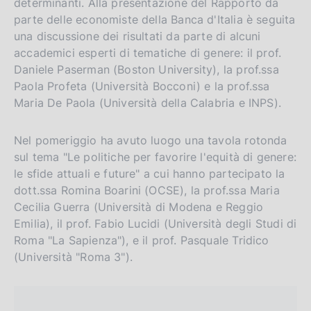
determinanti. Alla presentazione del Rapporto da
v
parte delle economiste della Banca d'Italia è seguita
e
una discussione dei risultati da parte di alcuni
r
accademici esperti di tematiche di genere: il prof.
s
Daniele Paserman (Boston University), la prof.ssa
i
Paola Profeta (Università Bocconi) e la prof.ssa
o
Maria De Paola (Università della Calabria e INPS).
n
Nel pomeriggio ha avuto luogo una tavola rotonda
sul tema "Le politiche per favorire l'equità di genere:
le sfide attuali e future" a cui hanno partecipato la
dott.ssa Romina Boarini (OCSE), la prof.ssa Maria
Cecilia Guerra (Università di Modena e Reggio
Emilia), il prof. Fabio Lucidi (Università degli Studi di
Roma "La Sapienza"), e il prof. Pasquale Tridico
(Università "Roma 3").