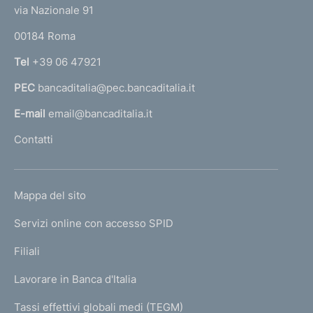
t
:
e
via Nazionale 91
:
n
o
r
00184 Roma
r
d
n
Tel
+39 06 47921
i
a
PEC
bancaditalia@pec.bancaditalia.it
a
m
l
E-mail
email@bancaditalia.it
e
l
Contatti
n
'
h
t
o
o
L
Mappa del sito
m
I
e
Servizi online con accesso SPID
N
p
K
Filiali
a
U
g
Lavorare in Banca d'Italia
T
e
I
Tassi effettivi globali medi (TEGM)
)