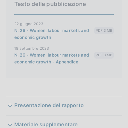
Testo della pubblicazione
22 giugno 2023
N. 26 - Women, labour markets and
PDF 3 MB
economic growth
18 settembre 2023
N. 26 - Women, labour markets and
PDF 3 MB
economic growth - Appendice
D
26 giugno 2023
a
Marta De Philippis
t
S
D
26 giugno 2023
Presentazione del rapporto
a
e
a
Francesca Carta
P
t
u
z
D
26 giugno 2023
a
Materiale supplementare
b
a
Eliana Viviano