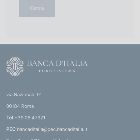
o
e
(
s
Cerca
e
.
s
2
.
0
2
0
0
2
0
)
1
)
F
o
o
(
t
t
e
via Nazionale 91
o
r
00184 Roma
r
n
Tel
+39 06 47921
a
PEC
bancaditalia@pec.bancaditalia.it
a
l