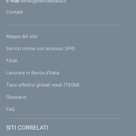
E-mail
email@bancaditalia.it
l
Contatti
'
h
o
L
Mappa del sito
m
I
e
Servizi online con accesso SPID
N
p
K
Filiali
a
U
g
Lavorare in Banca d'Italia
T
e
I
Tassi effettivi globali medi (TEGM)
)
L
Glossario
I
FAQ
SITI CORRELATI