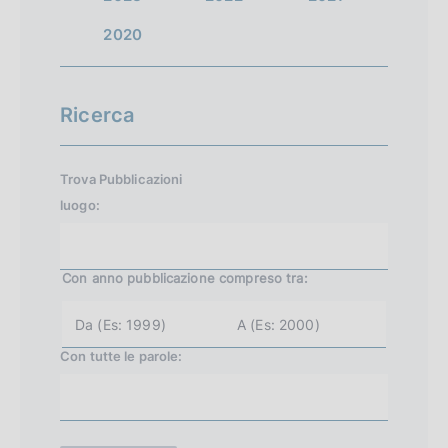
2020
Ricerca
Trova Pubblicazioni
luogo:
Con anno pubblicazione
compreso tra:
a
a
n
n
n
n
Con tutte le parole:
o
o
i
f
n
i
i
n
z
e
i
(