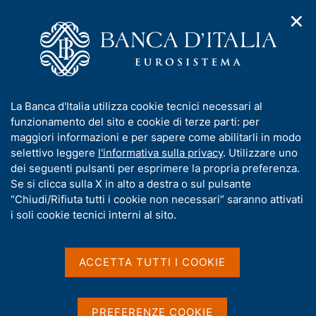
✕
H
A
o
C
p
m
e
r
e
r
i
p
c
Home
/
Pubblicazioni
/
Memorie
m
a
a
e
g
n
I
La Banca d'Italia utilizza cookie tecnici necessari al
n
Memorie
e
e
n
funzionamento del sito e cookie di terze parti: per
u
l
d
f
maggiori informazioni e per sapere come abilitarli in modo
i
s
o
selettivo leggere
l'informativa sulla privacy
. Utilizzare uno
Condividi
S
n
i
r
dei seguenti pulsanti per esprimere la propria preferenza.
a
t
t
m
Se si clicca sulla X in alto a destra o sul pulsante
v
a
o
i
a
“Chiudi/Rifiuta tutti i cookie non necessari” saranno attivati
m
g
t
i soli cookie tecnici interni al sito.
p
a
i
a
z
l
v
i
a
a
o
ACCETTA TUTTI I COOKIE
Memorie della Banca d'Italia acquisite dalle
p
n
s
Commissioni del Senato della Repubblica e della
a
e
u
Camera dei Deputati.
g
i
PREFERENZE COOKIE
i