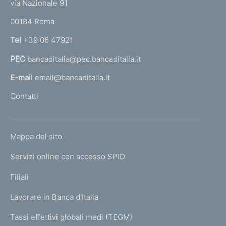
e
via Nazionale 91
o
r
00184 Roma
r
n
Tel
+39 06 47921
a
PEC
bancaditalia@pec.bancaditalia.it
a
l
E-mail
email@bancaditalia.it
l
Contatti
'
h
o
L
Mappa del sito
m
I
e
Servizi online con accesso SPID
N
p
K
Filiali
a
U
g
Lavorare in Banca d'Italia
T
e
I
Tassi effettivi globali medi (TEGM)
)