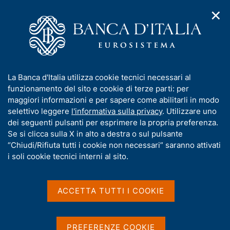
✕
H
A
o
C
p
m
e
r
e
r
i
p
c
Home
/
Pubblicazioni
/
Metodi e fonti: manuali
m
a
a
e
g
n
I
La Banca d'Italia utilizza cookie tecnici necessari al
n
Metodi e fonti: manuali
e
e
n
funzionamento del sito e cookie di terze parti: per
u
l
d
f
maggiori informazioni e per sapere come abilitarli in modo
i
s
o
selettivo leggere
l'informativa sulla privacy
. Utilizzare uno
Condividi
S
n
i
r
dei seguenti pulsanti per esprimere la propria preferenza.
a
t
t
m
Se si clicca sulla X in alto a destra o sul pulsante
v
a
o
i
a
“Chiudi/Rifiuta tutti i cookie non necessari” saranno attivati
m
g
Statistiche
t
i soli cookie tecnici interni al sito.
p
a
i
a
z
l
v
i
a
a
o
ACCETTA TUTTI I COOKIE
p
n
s
Questa sezione raccoglie i manuali compilati dalla
a
e
u
Banca d'Italia per alcuni degli indicatori diffusi nella
g
i
collana Statistiche
.
PREFERENZE COOKIE
i