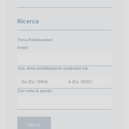
Ricerca
Trova Pubblicazioni
luogo:
Con anno pubblicazione
compreso tra:
a
a
n
n
n
n
Con tutte le parole:
o
o
i
f
n
i
i
n
z
e
i
(
o
e
(
s
Cerca
e
.