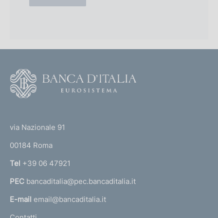
s
2
.
0
2
0
0
2
0
)
1
)
F
o
o
(
t
t
e
via Nazionale 91
o
r
00184 Roma
r
n
Tel
+39 06 47921
a
PEC
bancaditalia@pec.bancaditalia.it
a
l
E-mail
email@bancaditalia.it
l
Contatti