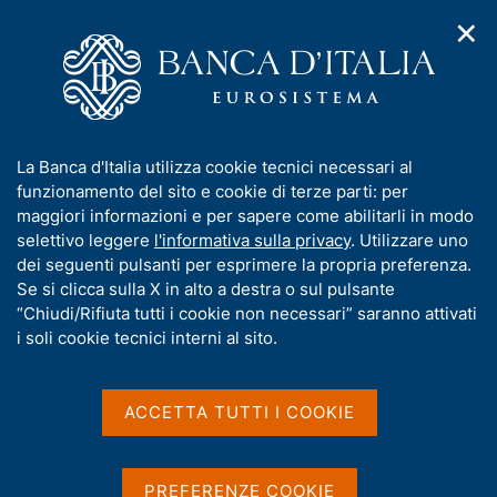
✕
H
A
o
C
p
m
e
r
e
r
i
p
c
Home
/
Pubblicazioni
/
Indagine sul costo dei conti correnti
m
a
a
e
g
n
I
La Banca d'Italia utilizza cookie tecnici necessari al
n
Indagine sul costo dei conti
e
e
n
funzionamento del sito e cookie di terze parti: per
u
l
d
f
maggiori informazioni e per sapere come abilitarli in modo
correnti
i
s
o
selettivo leggere
l'informativa sulla privacy
. Utilizzare uno
n
i
r
dei seguenti pulsanti per esprimere la propria preferenza.
a
t
Condividi
m
S
Se si clicca sulla X in alto a destra o sul pulsante
v
o
t
i
a
“Chiudi/Rifiuta tutti i cookie non necessari” saranno attivati
g
a
t
i soli cookie tecnici interni al sito.
a
m
i
z
p
v
i
a
a
o
ACCETTA TUTTI I COOKIE
l
n
s
a
L'indagine stima l'onerosità dei conti correnti delle
e
u
p
famiglie. La rilevazione prende in considerazione gli
i
a
PREFERENZE COOKIE