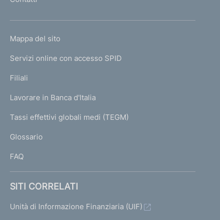
'
h
o
L
Mappa del sito
m
I
e
Servizi online con accesso SPID
N
p
K
Filiali
a
U
g
Lavorare in Banca d'Italia
T
e
I
Tassi effettivi globali medi (TEGM)
)
L
Glossario
I
FAQ
SITI CORRELATI
Unità di Informazione Finanziaria (UIF)