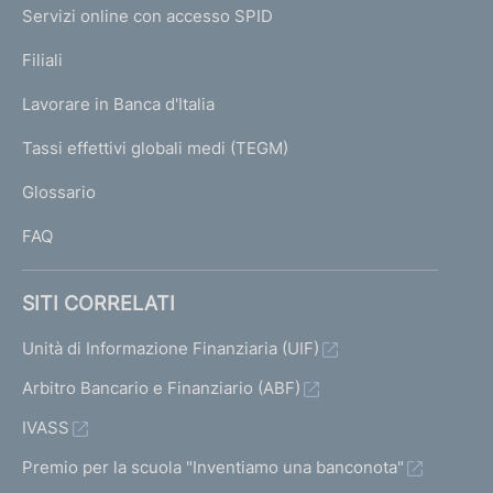
I
e
Servizi online con accesso SPID
N
p
K
Filiali
a
U
g
Lavorare in Banca d'Italia
T
e
I
Tassi effettivi globali medi (TEGM)
)
L
Glossario
I
FAQ
SITI CORRELATI
Unità di Informazione Finanziaria (UIF)
Arbitro Bancario e Finanziario (ABF)
IVASS
Premio per la scuola "Inventiamo una banconota"