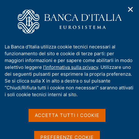
✕
H
A
o
C
p
m
e
r
e
r
i
p
c
Home
/
Pubblicazioni
/
Indagine sul costo dei conti correnti
/
m
a
a
Indagine sul costo dei conti correnti nel 2012
e
g
n
I
La Banca d'Italia utilizza cookie tecnici necessari al
n
e
e
n
funzionamento del sito e cookie di terze parti: per
u
l
d
f
maggiori informazioni e per sapere come abilitarli in modo
INDAGINE SUL COSTO DEI CONTI CORRENTI
i
s
o
Indagine sul costo dei conti
selettivo leggere
l'informativa sulla privacy
. Utilizzare uno
n
i
r
dei seguenti pulsanti per esprimere la propria preferenza.
a
t
correnti nel 2012
m
Se si clicca sulla X in alto a destra o sul pulsante
v
o
i
a
“Chiudi/Rifiuta tutti i cookie non necessari” saranno attivati
g
t
i soli cookie tecnici interni al sito.
Settembre 2013
a
i
z
v
i
a
o
ACCETTA TUTTI I COOKIE
n
s
Condividi
S
e
u
t
i
a
PREFERENZE COOKIE