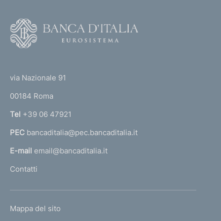
F
o
o
(
t
t
e
via Nazionale 91
o
r
00184 Roma
r
n
Tel
+39 06 47921
a
PEC
bancaditalia@pec.bancaditalia.it
a
l
E-mail
email@bancaditalia.it
l
Contatti
'
h
o
L
Mappa del sito
m