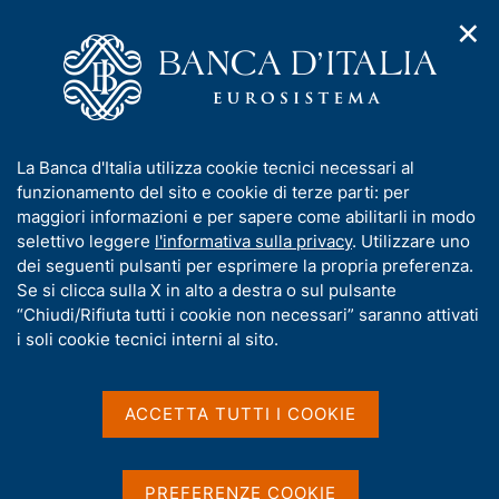
✕
H
A
o
C
p
m
e
r
e
r
i
p
c
Home
/
Pubblicazioni
/
Indagini Fintech
m
a
a
e
g
n
I
La Banca d'Italia utilizza cookie tecnici necessari al
n
Indagini Fintech
e
e
n
funzionamento del sito e cookie di terze parti: per
u
l
d
f
maggiori informazioni e per sapere come abilitarli in modo
i
s
o
selettivo leggere
l'informativa sulla privacy
. Utilizzare uno
Condividi
S
n
i
r
dei seguenti pulsanti per esprimere la propria preferenza.
a
t
t
m
Se si clicca sulla X in alto a destra o sul pulsante
v
a
o
i
a
“Chiudi/Rifiuta tutti i cookie non necessari” saranno attivati
m
g
t
i soli cookie tecnici interni al sito.
p
a
i
a
z
l
v
i
a
a
o
ACCETTA TUTTI I COOKIE
Fintech - l'innovazione finanziaria nel settore del
p
n
s
credito, dei pagamenti, degli investimenti finanziari
a
e
u
- investe il mercato del credito, dei servizi di
g
i
PREFERENZE COOKIE
pagamento e delle tecnologie a supporto dei servizi
i