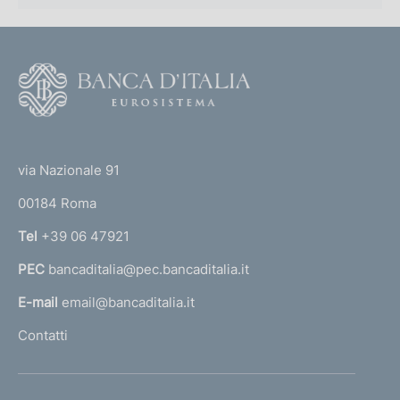
0
)
1
)
F
o
o
(
t
t
e
via Nazionale 91
o
r
00184 Roma
r
n
Tel
+39 06 47921
a
PEC
bancaditalia@pec.bancaditalia.it
a
l
E-mail
email@bancaditalia.it
l
Contatti
'
h
o