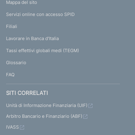
L
Mappa del sito
m
I
e
Servizi online con accesso SPID
N
p
K
Filiali
a
U
g
Lavorare in Banca d'Italia
T
e
I
Tassi effettivi globali medi (TEGM)
)
L
Glossario
I
FAQ
SITI CORRELATI
Unità di Informazione Finanziaria (UIF)
Arbitro Bancario e Finanziario (ABF)
IVASS