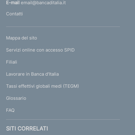
l
E-mail
email@bancaditalia.it
l
Contatti
'
h
o
L
Mappa del sito
m
I
e
Servizi online con accesso SPID
N
p
K
Filiali
a
U
g
Lavorare in Banca d'Italia
T
e
I
Tassi effettivi globali medi (TEGM)
)
L
Glossario
I
FAQ
SITI CORRELATI