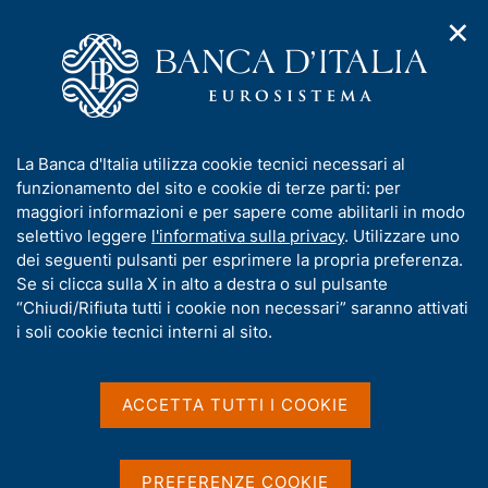
✕
H
A
o
C
p
m
e
r
e
r
i
p
c
Home
/
Pubblicazioni
/
Indagini Fintech
/
m
a
a
Indagine Fintech sugli intermediari bancari e finanziari - 2025
e
g
n
I
La Banca d'Italia utilizza cookie tecnici necessari al
n
e
e
n
funzionamento del sito e cookie di terze parti: per
u
l
d
f
maggiori informazioni e per sapere come abilitarli in modo
INDAGINE FINTECH
i
s
o
Indagine Fintech sugli
selettivo leggere
l'informativa sulla privacy
. Utilizzare uno
n
i
r
dei seguenti pulsanti per esprimere la propria preferenza.
a
t
intermediari bancari e
m
Se si clicca sulla X in alto a destra o sul pulsante
v
o
i
a
“Chiudi/Rifiuta tutti i cookie non necessari” saranno attivati
finanziari - 2025
g
t
i soli cookie tecnici interni al sito.
a
i
z
Dicembre 2025
v
i
a
o
ACCETTA TUTTI I COOKIE
n
s
e
u
Condividi
S
i
PREFERENZE COOKIE