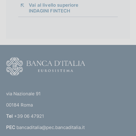
Vai al livello superiore 
INDAGINI FINTECH
F
o
o
(
t
t
e
via Nazionale 91
o
r
00184 Roma
r
n
Tel
+39 06 47921
a
PEC
bancaditalia@pec.bancaditalia.it
a