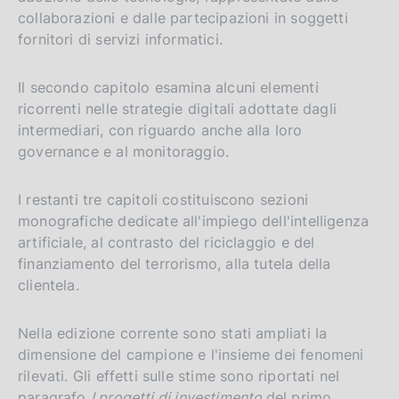
collaborazioni e dalle partecipazioni in soggetti
e
fornitori di servizi informatici.
r
s
Il secondo capitolo esamina alcuni elementi
i
ricorrenti nelle strategie digitali adottate dagli
o
intermediari, con riguardo anche alla loro
n
governance e al monitoraggio.
I restanti tre capitoli costituiscono sezioni
monografiche dedicate all'impiego dell'intelligenza
artificiale, al contrasto del riciclaggio e del
finanziamento del terrorismo, alla tutela della
clientela.
Nella edizione corrente sono stati ampliati la
dimensione del campione e l'insieme dei fenomeni
rilevati. Gli effetti sulle stime sono riportati nel
paragrafo
I progetti di investimento
del primo