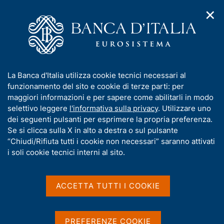
✕
H
A
o
C
p
m
e
r
e
r
i
p
c
Home
/
Pubblicazioni
/
m
a
a
Indagine sulle imprese industriali e dei servizi
e
g
n
I
La Banca d'Italia utilizza cookie tecnici necessari al
n
e
e
n
funzionamento del sito e cookie di terze parti: per
u
Indagine sulle imprese
l
d
f
maggiori informazioni e per sapere come abilitarli in modo
i
s
o
selettivo leggere
l'informativa sulla privacy
. Utilizzare uno
industriali e dei servizi
n
i
r
dei seguenti pulsanti per esprimere la propria preferenza.
a
t
m
Se si clicca sulla X in alto a destra o sul pulsante
v
o
Condividi
S
i
a
“Chiudi/Rifiuta tutti i cookie non necessari” saranno attivati
g
t
t
i soli cookie tecnici interni al sito.
a
a
i
z
m
v
i
Statistiche
p
a
o
ACCETTA TUTTI I COOKIE
a
n
s
l
e
u
a
i
p
PREFERENZE COOKIE
L'indagine raccoglie annualmente informazioni sugli