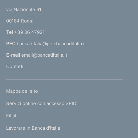
t
e
via Nazionale 91
o
r
00184 Roma
r
n
Tel
+39 06 47921
a
PEC
bancaditalia@pec.bancaditalia.it
a
l
E-mail
email@bancaditalia.it
l
Contatti
'
h
o
L
Mappa del sito
m
I
e
Servizi online con accesso SPID
N
p
K
Filiali
a
U
g
Lavorare in Banca d'Italia
T
e