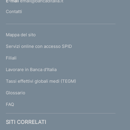
E-mail
email@bancaditalia.it
l
Contatti
'
h
o
L
Mappa del sito
m
I
e
Servizi online con accesso SPID
N
p
K
Filiali
a
U
g
Lavorare in Banca d'Italia
T
e
I
Tassi effettivi globali medi (TEGM)
)
L
Glossario
I
FAQ
SITI CORRELATI