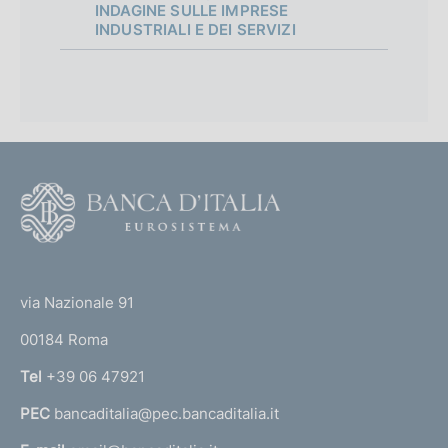
INDAGINE SULLE IMPRESE
INDUSTRIALI E DEI SERVIZI
F
o
o
(
t
t
e
via Nazionale 91
o
r
00184 Roma
r
n
Tel
+39 06 47921
a
PEC
bancaditalia@pec.bancaditalia.it
a
l