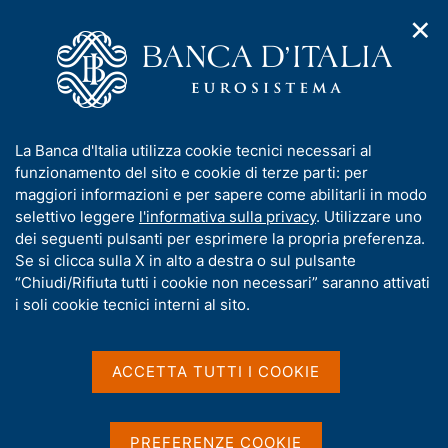
✕
H
A
o
C
p
m
e
r
e
r
i
p
c
Home
/
Pubblicazioni
/
m
a
a
Indagine sulle imprese industriali e dei servizi
/
e
g
n
Indagine sulle imprese industriali e dei servizi nell'anno 2023
I
La Banca d'Italia utilizza cookie tecnici necessari al
n
e
e
n
funzionamento del sito e cookie di terze parti: per
u
l
d
f
maggiori informazioni e per sapere come abilitarli in modo
i
s
o
selettivo leggere
l'informativa sulla privacy
. Utilizzare uno
INDAGINE SULLE IMPRESE INDUSTRIALI E DEI
n
i
r
dei seguenti pulsanti per esprimere la propria preferenza.
SERVIZI
a
t
m
Se si clicca sulla X in alto a destra o sul pulsante
Indagine sulle imprese
v
o
i
a
“Chiudi/Rifiuta tutti i cookie non necessari” saranno attivati
industriali e dei servizi
g
t
i soli cookie tecnici interni al sito.
a
i
nell'anno 2023
z
v
i
a
o
ACCETTA TUTTI I COOKIE
Statistiche
n
s
e
u
Giugno 2024
i
PREFERENZE COOKIE