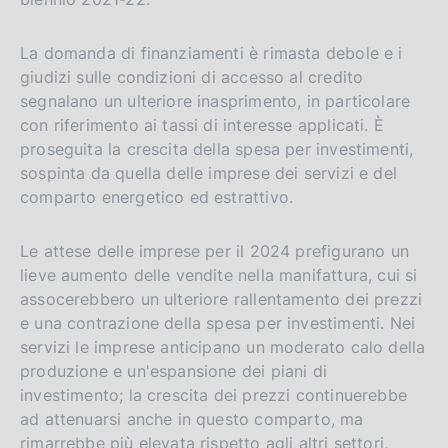
i
o
s
La domanda di finanziamenti è rimasta debole e i
h
giudizi sulle condizioni di accesso al credito
v
segnalano un ulteriore inasprimento, in particolare
e
con riferimento ai tassi di interesse applicati. È
r
proseguita la crescita della spesa per investimenti,
s
sospinta da quella delle imprese dei servizi e del
i
comparto energetico ed estrattivo.
o
n
Le attese delle imprese per il 2024 prefigurano un
lieve aumento delle vendite nella manifattura, cui si
assocerebbero un ulteriore rallentamento dei prezzi
e una contrazione della spesa per investimenti. Nei
servizi le imprese anticipano un moderato calo della
produzione e un'espansione dei piani di
investimento; la crescita dei prezzi continuerebbe
ad attenuarsi anche in questo comparto, ma
rimarrebbe più elevata rispetto agli altri settori,