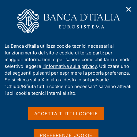
✕
H
A
o
C
p
m
e
r
e
r
i
p
c
Home
/
Pubblicazioni
/
m
a
a
Indagine sulle imprese industriali e dei servizi
/
e
g
n
Indagine sulle imprese industriali e dei servizi nell'anno 2025
I
La Banca d'Italia utilizza cookie tecnici necessari al
n
e
e
n
funzionamento del sito e cookie di terze parti: per
u
l
d
f
maggiori informazioni e per sapere come abilitarli in modo
i
s
o
selettivo leggere
l'informativa sulla privacy
. Utilizzare uno
INDAGINE SULLE IMPRESE INDUSTRIALI E DEI
n
i
r
dei seguenti pulsanti per esprimere la propria preferenza.
SERVIZI
a
t
m
Se si clicca sulla X in alto a destra o sul pulsante
Indagine sulle imprese
v
o
i
a
“Chiudi/Rifiuta tutti i cookie non necessari” saranno attivati
industriali e dei servizi
g
t
i soli cookie tecnici interni al sito.
a
i
nell'anno 2025
z
v
i
a
o
ACCETTA TUTTI I COOKIE
Statistiche
n
s
e
u
Giugno 2026
i
PREFERENZE COOKIE