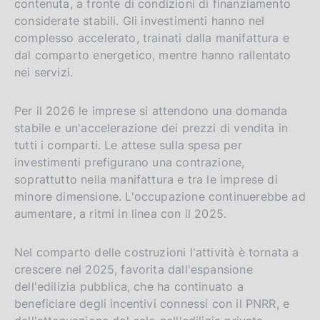
i
o
contenuta, a fronte di condizioni di finanziamento
considerate stabili. Gli investimenti hanno nel
s
complesso accelerato, trainati dalla manifattura e
h
dal comparto energetico, mentre hanno rallentato
v
nei servizi.
e
r
Per il 2026 le imprese si attendono una domanda
s
stabile e un'accelerazione dei prezzi di vendita in
i
tutti i comparti. Le attese sulla spesa per
o
investimenti prefigurano una contrazione,
n
soprattutto nella manifattura e tra le imprese di
minore dimensione. L'occupazione continuerebbe ad
aumentare, a ritmi in linea con il 2025.
Nel comparto delle costruzioni l'attività è tornata a
crescere nel 2025, favorita dall'espansione
dell'edilizia pubblica, che ha continuato a
beneficiare degli incentivi connessi con il PNRR, e