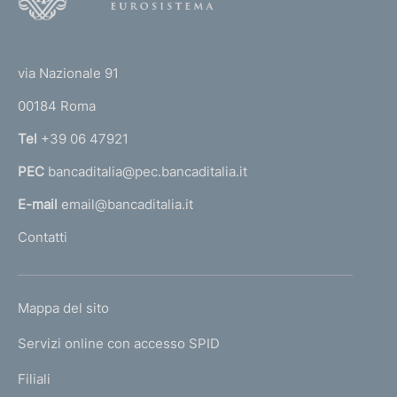
o
(
t
t
e
via Nazionale 91
o
r
00184 Roma
r
n
Tel
+39 06 47921
a
PEC
bancaditalia@pec.bancaditalia.it
a
l
E-mail
email@bancaditalia.it
l
Contatti
'
h
o
L
Mappa del sito
m
I
e
Servizi online con accesso SPID
N
p
K
Filiali
a