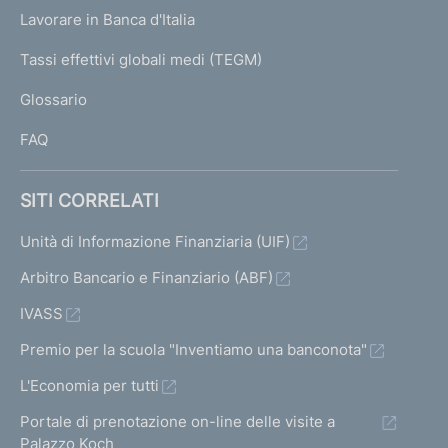
U
g
Lavorare in Banca d'Italia
T
e
I
Tassi effettivi globali medi (TEGM)
)
L
Glossario
I
FAQ
SITI CORRELATI
Unità di Informazione Finanziaria (UIF)
Arbitro Bancario e Finanziario (ABF)
IVASS
Premio per la scuola "Inventiamo una banconota"
L'Economia per tutti
Portale di prenotazione on-line delle visite a
Palazzo Koch