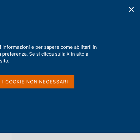
✕
cazioni
Statistiche
Media
|
IT
C
e
r
c
a
i informazioni e per sapere come abilitarli in
n
preferenza. Se si clicca sulla X in alto a
e
Condividi
S
l
sito.
t
s
a
i
m
t
I I COOKIE NON NECESSARI
p
o
a
l
a
p
a
Vai al livello superiore 
PUBBLICAZIONI
g
i
n