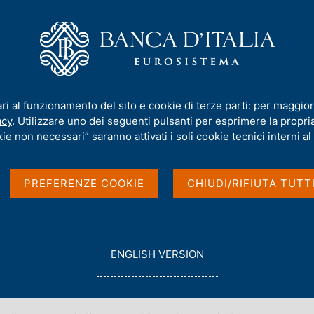
iamo
Compiti
Servizi al cittadino
Pubbli
ari al funzionamento del sito e cookie di terze parti: per maggior
acy
. Utilizzare uno dei seguenti pulsanti per esprimere la propria 
fondimenti
ie non necessari” saranno attivati i soli cookie tecnici interni al 
PREFERENZE COOKIE
CHIUDI/RIFIUTA TUTT
G
ENGLISH VERSION
cniche, indicatori e altri aspetti metodologici
O
nute nei fascicoli della
collana Statistiche
.
T
O