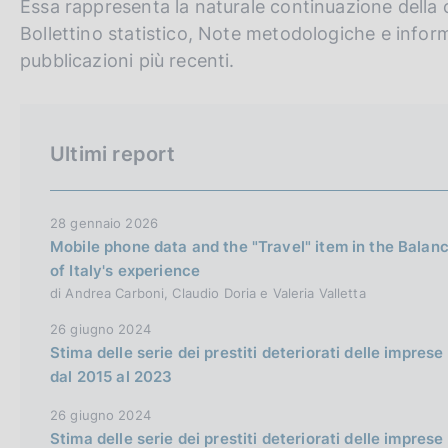
Essa rappresenta la naturale continuazione della
c
o
Bollettino statistico, Note metodologiche e inform
o
pubblicazioni più recenti.
k
i
e
:
Ultimi report
28 gennaio 2026
Mobile phone data and the "Travel" item in the Balan
of Italy's experience
di Andrea Carboni, Claudio Doria e Valeria Valletta
26 giugno 2024
Stima delle serie dei prestiti deteriorati delle impres
dal 2015 al 2023
26 giugno 2024
Stima delle serie dei prestiti deteriorati delle impres