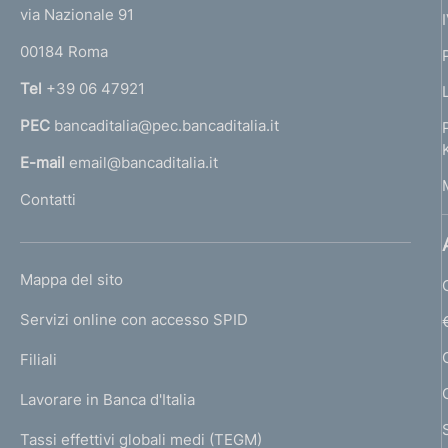
t
e
via Nazionale 91
o
r
00184 Roma
r
n
Tel
+39 06 47921
a
PEC
bancaditalia@pec.bancaditalia.it
a
l
E-mail
email@bancaditalia.it
l
Contatti
'
h
o
L
Mappa del sito
m
I
e
Servizi online con accesso SPID
N
p
K
Filiali
a
U
g
Lavorare in Banca d'Italia
T
e
I
Tassi effettivi globali medi (TEGM)
)