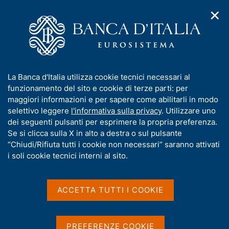
✕
H
A
o
C
p
m
e
r
e
r
i
p
c
Home
/
Pubblicazioni
/
Metodi e fonti: approfondimenti
/
m
a
a
Metodi e fonti: approfondimenti - 2021
e
g
n
I
La Banca d'Italia utilizza cookie tecnici necessari al
n
e
e
n
funzionamento del sito e cookie di terze parti: per
u
l
d
Metodi e fonti:
f
maggiori informazioni e per sapere come abilitarli in modo
i
s
o
selettivo leggere
l'informativa sulla privacy
. Utilizzare uno
approfondimenti - 2021
n
i
r
dei seguenti pulsanti per esprimere la propria preferenza.
a
t
m
Se si clicca sulla X in alto a destra o sul pulsante
v
o
i
a
“Chiudi/Rifiuta tutti i cookie non necessari” saranno attivati
Statistiche
g
t
i soli cookie tecnici interni al sito.
a
i
z
v
i
Condividi
a
o
ACCETTA TUTTI I COOKIE
S
n
s
t
e
u
a
m
i
PREFERENZE COOKIE