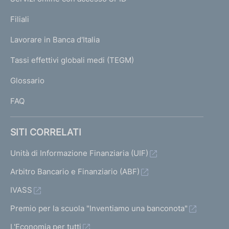
N
p
K
Filiali
a
U
g
Lavorare in Banca d'Italia
T
e
I
Tassi effettivi globali medi (TEGM)
)
L
Glossario
I
FAQ
SITI CORRELATI
Unità di Informazione Finanziaria (UIF)
Arbitro Bancario e Finanziario (ABF)
IVASS
Premio per la scuola "Inventiamo una banconota"
L'Economia per tutti