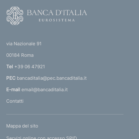
F
o
o
(
t
t
e
via Nazionale 91
o
r
00184 Roma
r
n
Tel
+39 06 47921
a
PEC
bancaditalia@pec.bancaditalia.it
a
l
E-mail
email@bancaditalia.it
l
Contatti
'
h
o
L
Mappa del sito
m
I
e
Servizi online con accesso SPID