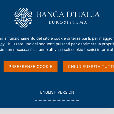
iamo
Compiti
Servizi al cittadino
Pubbli
e fonti: approfondimenti - 2008
ari al funzionamento del sito e cookie di terze parti: per maggior
acy
. Utilizzare uno dei seguenti pulsanti per esprimere la propria 
fondimenti - 2008
ie non necessari” saranno attivati i soli cookie tecnici interni al 
PREFERENZE COOKIE
CHIUDI/RIFIUTA TUTT
G
ENGLISH VERSION
O
T
O