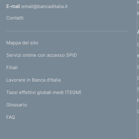
l
E-mail
email@bancaditalia.it
l
Contatti
'
h
o
L
Mappa del sito
m
I
e
Servizi online con accesso SPID
N
p
K
Filiali
a
U
g
Lavorare in Banca d'Italia
T
e
I
Tassi effettivi globali medi (TEGM)
)
L
Glossario
I
FAQ