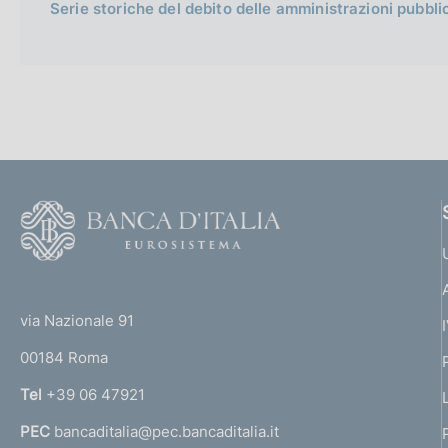
Serie storiche del debito delle amministrazioni pubbli
F
o
o
(
t
t
e
via Nazionale 91
o
r
00184 Roma
r
n
Tel
+39 06 47921
a
PEC
bancaditalia@pec.bancaditalia.it
a