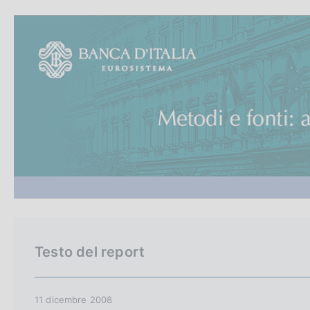
c
a
o
l
a
o
p
k
a
i
g
e
i
:
n
a
Testo del report
11 dicembre 2008