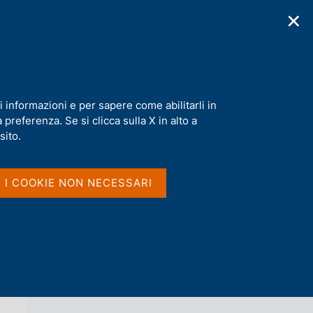
✕
cazioni
Statistiche
Media
|
IT
C
e
r
c
a
i informazioni e per sapere come abilitarli in
n
preferenza. Se si clicca sulla X in alto a
e
l
sito.
Vai al livello superiore 
s
METODI E FONTI: APPROFONDIMENTI
i
t
I I COOKIE NON NECESSARI
o