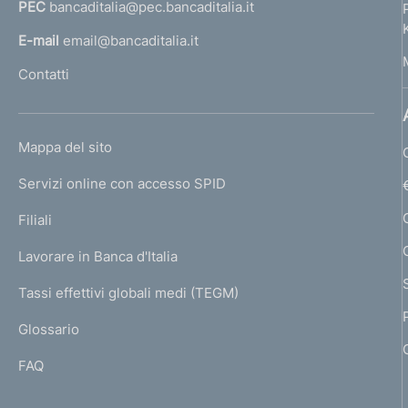
PEC
bancaditalia@pec.bancaditalia.it
a
l
E-mail
email@bancaditalia.it
l
Contatti
'
h
o
L
Mappa del sito
m
I
e
Servizi online con accesso SPID
N
p
K
Filiali
a
U
g
Lavorare in Banca d'Italia
T
e
I
Tassi effettivi globali medi (TEGM)
)
L
Glossario
I
FAQ