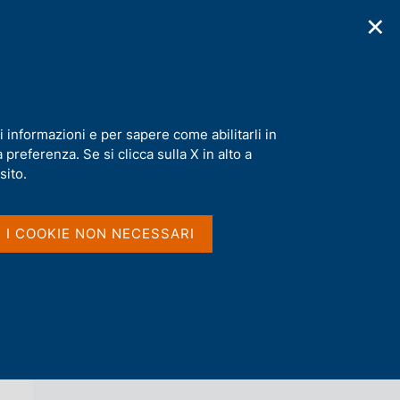
✕
cazioni
Statistiche
Media
|
IT
C
e
r
c
a
i informazioni e per sapere come abilitarli in
n
preferenza. Se si clicca sulla X in alto a
e
l
sito.
Vai al livello superiore 
s
METODI E FONTI: APPROFONDIMENTI
i
t
I I COOKIE NON NECESSARI
o