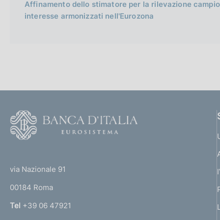
Affinamento dello stimatore per la rilevazione campion
interesse armonizzati nell'Eurozona
F
o
o
(
t
t
e
via Nazionale 91
o
r
00184 Roma
r
n
Tel
+39 06 47921
a