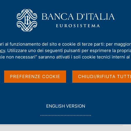
iamo
Compiti
Servizi al cittadino
Pubbli
e fonti: approfondimenti - 2018
ari al funzionamento del sito e cookie di terze parti: per maggior
acy
. Utilizzare uno dei seguenti pulsanti per esprimere la propria 
fondimenti - 2018
ie non necessari” saranno attivati i soli cookie tecnici interni al 
PREFERENZE COOKIE
CHIUDI/RIFIUTA TUTT
G
ENGLISH VERSION
O
T
O