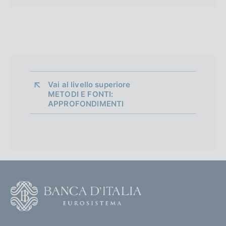
Vai al livello superiore 
METODI E FONTI:
APPROFONDIMENTI
F
o
o
(
t