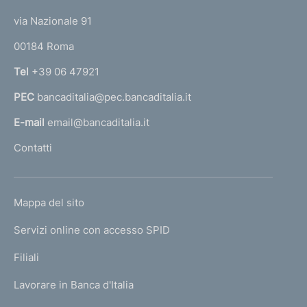
t
e
via Nazionale 91
o
r
00184 Roma
r
n
Tel
+39 06 47921
a
PEC
bancaditalia@pec.bancaditalia.it
a
l
E-mail
email@bancaditalia.it
l
Contatti
'
h
o
L
Mappa del sito
m
I
e
Servizi online con accesso SPID
N
p
K
Filiali
a
U
g
Lavorare in Banca d'Italia
T
e