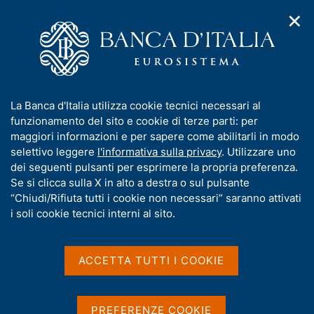
✕
H
A
o
C
p
m
e
r
e
r
i
p
c
Home
/
Pubblicazioni
/
Metodi e fonti: approfondimenti
/
m
a
a
Metodi e fonti: approfondimenti - 2003
e
g
n
I
La Banca d'Italia utilizza cookie tecnici necessari al
n
e
e
n
funzionamento del sito e cookie di terze parti: per
u
l
d
Metodi e fonti:
f
maggiori informazioni e per sapere come abilitarli in modo
i
s
o
selettivo leggere
l'informativa sulla privacy
. Utilizzare uno
approfondimenti - 2003
n
i
r
dei seguenti pulsanti per esprimere la propria preferenza.
a
t
m
Se si clicca sulla X in alto a destra o sul pulsante
v
o
i
a
“Chiudi/Rifiuta tutti i cookie non necessari” saranno attivati
Statistiche
g
t
i soli cookie tecnici interni al sito.
a
i
z
v
i
Condividi
a
o
ACCETTA TUTTI I COOKIE
S
n
s
t
e
u
a
m
i
PREFERENZE COOKIE