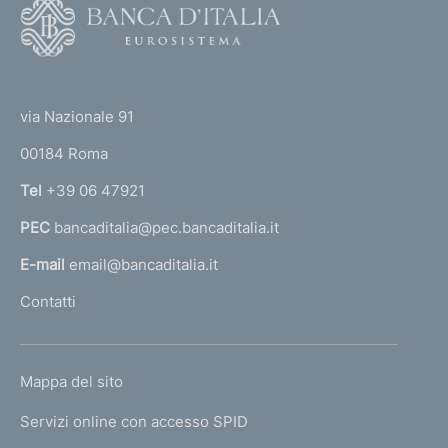
F
o
o
(
t
t
e
via Nazionale 91
o
r
00184 Roma
r
n
Tel
+39 06 47921
a
PEC
bancaditalia@pec.bancaditalia.it
a
l
E-mail
email@bancaditalia.it
l
Contatti
'
h
o
L
Mappa del sito
m
I
e
Servizi online con accesso SPID
N
p