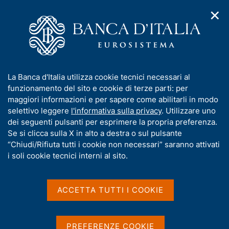
✕
H
A
o
C
p
m
e
r
e
r
i
p
c
Home
/
Pubblicazioni
/
Metodi e fonti: approfondimenti
/
m
a
a
Metodi e fonti: approfondimenti - 2000
e
g
n
I
La Banca d'Italia utilizza cookie tecnici necessari al
n
e
e
n
funzionamento del sito e cookie di terze parti: per
u
l
d
Metodi e fonti:
f
maggiori informazioni e per sapere come abilitarli in modo
i
s
o
selettivo leggere
l'informativa sulla privacy
. Utilizzare uno
approfondimenti - 2000
n
i
r
dei seguenti pulsanti per esprimere la propria preferenza.
a
t
m
Se si clicca sulla X in alto a destra o sul pulsante
v
o
i
a
“Chiudi/Rifiuta tutti i cookie non necessari” saranno attivati
Statistiche
g
t
i soli cookie tecnici interni al sito.
a
i
z
v
i
Condividi
a
o
ACCETTA TUTTI I COOKIE
S
n
s
t
e
u
a
m
i
PREFERENZE COOKIE