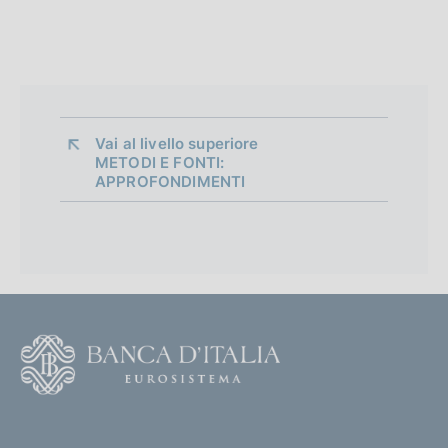
Vai al livello superiore 
METODI E FONTI:
APPROFONDIMENTI
F
o
o
(
t
t