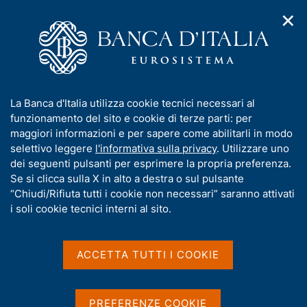
✕
H
A
o
C
p
m
e
r
e
r
i
p
c
Home
/
Pubblicazioni
/
Metodi e fonti: approfondimenti
/
m
a
a
Metodi e fonti: approfondimenti - 1992
e
g
n
I
La Banca d'Italia utilizza cookie tecnici necessari al
n
e
e
n
funzionamento del sito e cookie di terze parti: per
u
l
d
Metodi e fonti:
f
maggiori informazioni e per sapere come abilitarli in modo
i
s
o
selettivo leggere
l'informativa sulla privacy
. Utilizzare uno
approfondimenti - 1992
n
i
r
dei seguenti pulsanti per esprimere la propria preferenza.
a
t
m
Se si clicca sulla X in alto a destra o sul pulsante
v
o
i
a
“Chiudi/Rifiuta tutti i cookie non necessari” saranno attivati
Statistiche
g
t
i soli cookie tecnici interni al sito.
a
i
z
v
i
Condividi
a
o
ACCETTA TUTTI I COOKIE
S
n
s
t
e
u
a
m
i
PREFERENZE COOKIE