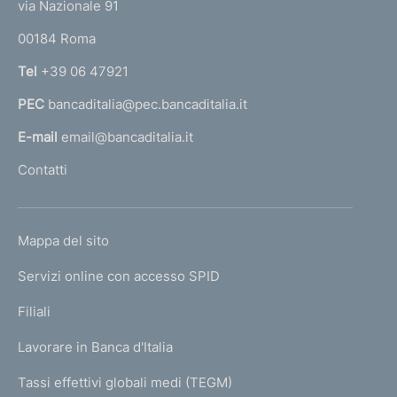
e
via Nazionale 91
o
r
00184 Roma
r
n
Tel
+39 06 47921
a
PEC
bancaditalia@pec.bancaditalia.it
a
l
E-mail
email@bancaditalia.it
l
Contatti
'
h
o
L
Mappa del sito
m
I
e
Servizi online con accesso SPID
N
p
K
Filiali
a
U
g
Lavorare in Banca d'Italia
T
e
I
Tassi effettivi globali medi (TEGM)
)