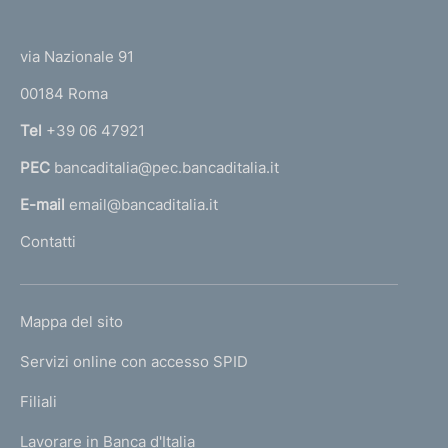
(
t
t
e
via Nazionale 91
o
r
00184 Roma
r
n
Tel
+39 06 47921
a
PEC
bancaditalia@pec.bancaditalia.it
a
l
E-mail
email@bancaditalia.it
l
Contatti
'
h
o
L
Mappa del sito
m
I
e
Servizi online con accesso SPID
N
p
K
Filiali
a
U
g
Lavorare in Banca d'Italia