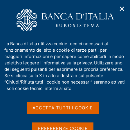
✕
H
A
o
C
p
m
e
r
e
r
i
p
c
Home
/
Pubblicazioni
/
m
a
a
Relazione sull'attività dell'Arbitro Bancario Finanziario
e
g
n
I
La Banca d'Italia utilizza cookie tecnici necessari al
n
e
e
n
funzionamento del sito e cookie di terze parti: per
u
Relazione sull'attività
l
d
f
maggiori informazioni e per sapere come abilitarli in modo
i
s
o
selettivo leggere
l'informativa sulla privacy
. Utilizzare uno
dell'Arbitro Bancario
n
i
r
dei seguenti pulsanti per esprimere la propria preferenza.
a
t
Finanziario
m
Se si clicca sulla X in alto a destra o sul pulsante
v
o
i
a
“Chiudi/Rifiuta tutti i cookie non necessari” saranno attivati
g
t
i soli cookie tecnici interni al sito.
Condividi
S
a
i
t
z
v
i
a
a
o
ACCETTA TUTTI I COOKIE
m
n
s
p
e
u
a
l
i
PREFERENZE COOKIE