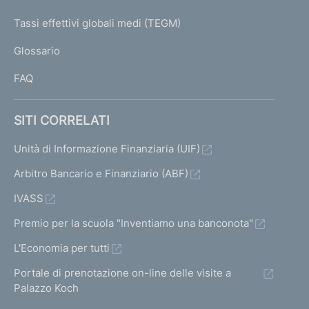
T
e
I
Tassi effettivi globali medi (TEGM)
)
L
Glossario
I
FAQ
SITI CORRELATI
Unità di Informazione Finanziaria (UIF)
Arbitro Bancario e Finanziario (ABF)
IVASS
Premio per la scuola "Inventiamo una banconota"
L'Economia per tutti
Portale di prenotazione on-line delle visite a
Palazzo Koch