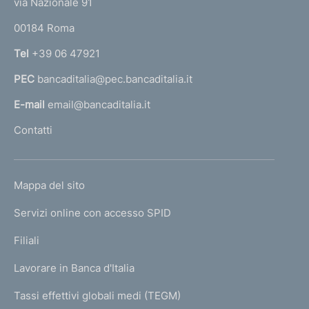
via Nazionale 91
o
r
00184 Roma
r
n
Tel
+39 06 47921
a
PEC
bancaditalia@pec.bancaditalia.it
a
l
E-mail
email@bancaditalia.it
l
Contatti
'
h
o
L
Mappa del sito
m
I
e
Servizi online con accesso SPID
N
p
K
Filiali
a
U
g
Lavorare in Banca d'Italia
T
e
I
Tassi effettivi globali medi (TEGM)
)