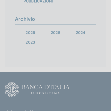
PUBBLICAZIONI
Archivio
2026
2025
2024
2023
F
o
o
(
t
t
e