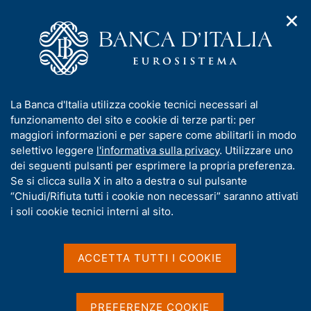
✕
H
A
o
C
p
m
e
r
e
r
i
p
c
Home
/
Pubblicazioni
/
Newsletter della Biblioteca Paolo Baffi
m
a
a
e
g
n
I
La Banca d'Italia utilizza cookie tecnici necessari al
n
Newsletter della Biblioteca
e
e
n
funzionamento del sito e cookie di terze parti: per
u
l
d
f
maggiori informazioni e per sapere come abilitarli in modo
Paolo Baffi
i
s
o
selettivo leggere
l'informativa sulla privacy
. Utilizzare uno
n
i
r
dei seguenti pulsanti per esprimere la propria preferenza.
a
t
Condividi
m
S
Se si clicca sulla X in alto a destra o sul pulsante
v
o
t
i
a
“Chiudi/Rifiuta tutti i cookie non necessari” saranno attivati
g
a
t
i soli cookie tecnici interni al sito.
a
m
i
z
p
v
i
a
a
o
ACCETTA TUTTI I COOKIE
l
n
s
a
La newsletter, pubblicata tre volte all'anno, si
e
u
p
propone di dare informazioni sul patrimonio, sulle
i
a
PREFERENZE COOKIE