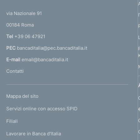
(
t
i
t
e
via Nazionale 91
o
o
r
n
00184 Roma
r
n
Tel
+39 06 47921
a
PEC
bancaditalia@pec.bancaditalia.it
a
l
E-mail
email@bancaditalia.it
l
Contatti
'
h
o
L
Mappa del sito
m
I
e
Servizi online con accesso SPID
N
p
K
Filiali
a
U
g
Lavorare in Banca d'Italia
T
e