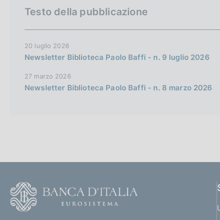
a
c
o
e
Testo della pubblicazione
l
o
t
r
a
o
o
c
p
k
a
t
a
20 luglio 2026
i
g
Newsletter Biblioteca Paolo Baffi - n. 9 luglio 2026
e
h
n
i
:
n
e
e
27 marzo 2026
a
e
l
Newsletter Biblioteca Paolo Baffi - n. 8 marzo 2026
n
s
g
i
l
t
i
o
s
h
v
F
e
o
r
o
s