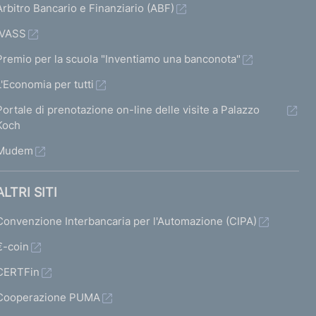
Arbitro Bancario e Finanziario (ABF)
IVASS
Premio per la scuola "Inventiamo una banconota"
L'Economia per tutti
Portale di prenotazione on-line delle visite a Palazzo
Koch
Mudem
ALTRI SITI
Convenzione Interbancaria per l'Automazione (CIPA)
€-coin
CERTFin
Cooperazione PUMA