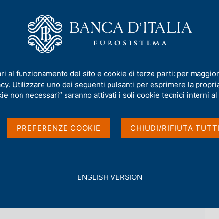
iamo
Compiti
Servizi al cittadino
Pubbli
ewsletter biblioteca Paolo Baffi - 2026
ari al funzionamento del sito e cookie di terze parti: per maggior
acy
. Utilizzare uno dei seguenti pulsanti per esprimere la propria 
ie non necessari” saranno attivati i soli cookie tecnici interni al 
Paolo Baffi - 2026
PREFERENZE COOKIE
CHIUDI/RIFIUTA TUTT
G
ENGLISH VERSION
O
T
O