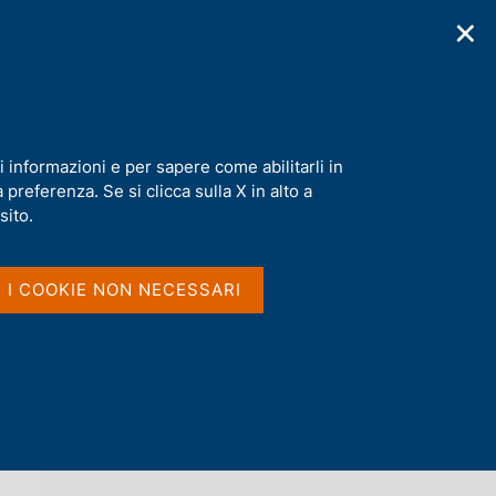
✕
cazioni
Statistiche
Media
|
IT
C
e
r
c
a
i informazioni e per sapere come abilitarli in
n
preferenza. Se si clicca sulla X in alto a
e
l
sito.
Vai al livello superiore 
s
NEWSLETTER DELLA BIBLIOTECA PAOLO
i
BAFFI
t
I I COOKIE NON NECESSARI
o