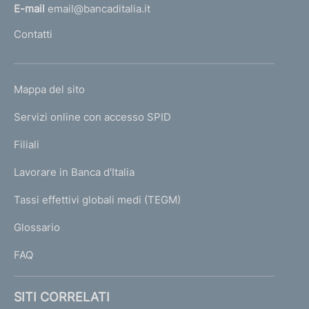
l
E-mail
email@bancaditalia.it
l
Contatti
'
h
o
L
Mappa del sito
m
I
e
Servizi online con accesso SPID
N
p
K
Filiali
a
U
g
Lavorare in Banca d'Italia
T
e
I
Tassi effettivi globali medi (TEGM)
)
L
Glossario
I
FAQ
SITI CORRELATI