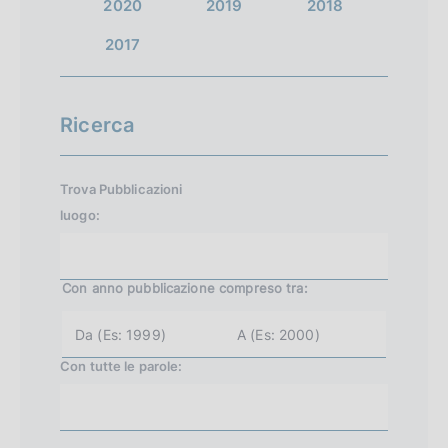
2020
2019
2018
2017
Ricerca
Trova Pubblicazioni
luogo:
Con anno pubblicazione
compreso tra:
a
a
n
n
n
n
Con tutte le parole:
o
o
i
f
n
i
i
n
z
e
i
(