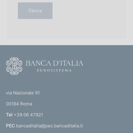
o
e
(
s
Cerca
e
.
s
2
.
0
2
0
0
2
0
)
1
)
F
o
o
(
t
t
e
via Nazionale 91
o
r
00184 Roma
r
n
Tel
+39 06 47921
a
PEC
bancaditalia@pec.bancaditalia.it
a