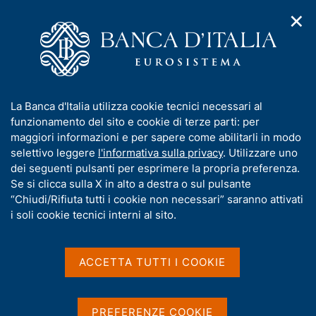
✕
H
A
o
C
p
m
e
r
e
r
i
p
c
Home
/
Pubblicazioni
/
m
a
a
Banche e istituzioni finanziarie: condizioni e rischiosità del
e
g
n
credito per settori e territori
I
La Banca d'Italia utilizza cookie tecnici necessari al
n
e
e
n
funzionamento del sito e cookie di terze parti: per
u
l
d
f
maggiori informazioni e per sapere come abilitarli in modo
Banche e istituzioni
i
s
o
selettivo leggere
l'informativa sulla privacy
. Utilizzare uno
n
i
finanziarie: condizioni e
r
dei seguenti pulsanti per esprimere la propria preferenza.
a
t
m
Se si clicca sulla X in alto a destra o sul pulsante
v
o
rischiosità del credito per
i
a
“Chiudi/Rifiuta tutti i cookie non necessari” saranno attivati
g
t
i soli cookie tecnici interni al sito.
settori e territori
a
i
z
v
i
Condividi
S
a
o
ACCETTA TUTTI I COOKIE
t
n
s
e
a
u
m
i
PREFERENZE COOKIE
Statistiche