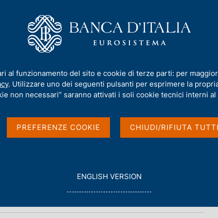
iamo
Compiti
Servizi al cittadino
Pubbli
ari al funzionamento del sito e cookie di terze parti: per maggior
acy
. Utilizzare uno dei seguenti pulsanti per esprimere la propria 
bisogno e debito
ie non necessari” saranno attivati i soli cookie tecnici interni al 
PREFERENZE COOKIE
CHIUDI/RIFIUTA TUTT
G
ENGLISH VERSION
O
T
O