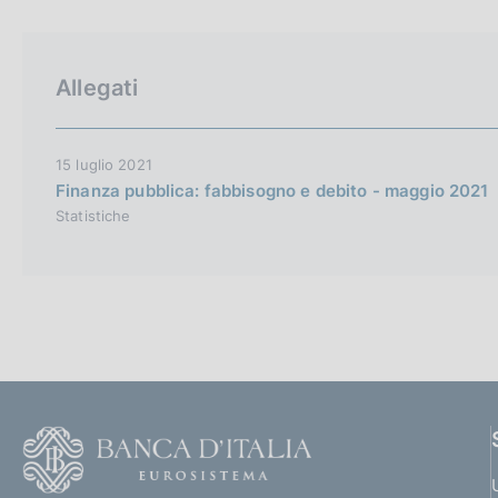
p
c
a
o
l
o
a
k
Allegati
p
i
a
e
g
i
:
15 luglio 2021
n
Finanza pubblica: fabbisogno e debito - maggio 2021
a
Statistiche
F
o
o