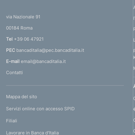
(
t
t
e
via Nazionale 91
o
r
00184 Roma
r
n
Tel
+39 06 47921
a
PEC
bancaditalia@pec.bancaditalia.it
a
l
E-mail
email@bancaditalia.it
l
Contatti
'
h
o
L
Mappa del sito
m
I
e
Servizi online con accesso SPID
N
p
K
Filiali
a
U
g
Lavorare in Banca d'Italia