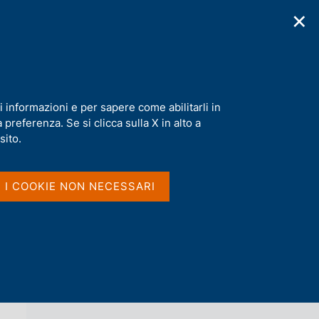
✕
cazioni
Statistiche
Media
|
IT
C
e
r
c
a
i informazioni e per sapere come abilitarli in
n
preferenza. Se si clicca sulla X in alto a
e
l
sito.
Vai al livello superiore 
AGENDA
s
i
t
I I COOKIE NON NECESSARI
o