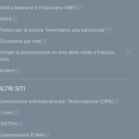
Arbitro Bancario e Finanziario (ABF)
IVASS
Premio per la scuola "Inventiamo una banconota"
L'Economia per tutti
Portale di prenotazione on-line delle visite a Palazzo
Koch
Mudem
ALTRI SITI
Convenzione Interbancaria per l'Automazione (CIPA)
€-coin
CERTFin
Cooperazione PUMA