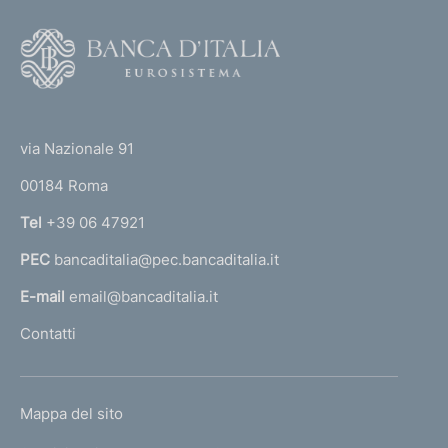
F
o
o
(
t
t
e
via Nazionale 91
o
r
00184 Roma
r
n
Tel
+39 06 47921
a
PEC
bancaditalia@pec.bancaditalia.it
a
l
E-mail
email@bancaditalia.it
l
Contatti
'
h
o
L
Mappa del sito
m
I
e