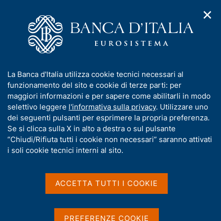
✕
H
A
o
C
p
m
e
r
e
r
i
p
c
Home
/
Media
/
Agenda
/
Bollettino Economico
m
a
a
e
g
n
I
La Banca d'Italia utilizza cookie tecnici necessari al
n
e
e
Bollettino Economico
n
funzionamento del sito e cookie di terze parti: per
u
l
d
f
maggiori informazioni e per sapere come abilitarli in modo
i
s
o
selettivo leggere
l'informativa sulla privacy
. Utilizzare uno
n
i
r
dei seguenti pulsanti per esprimere la propria preferenza.
15 GENNAIO 2021
a
t
BANCA D'ITALIA - ROMA
m
Se si clicca sulla X in alto a destra o sul pulsante
v
o
i
a
“Chiudi/Rifiuta tutti i cookie non necessari” saranno attivati
g
t
i soli cookie tecnici interni al sito.
a
Condividi
i
S
z
v
t
i
a
a
o
ACCETTA TUTTI I COOKIE
n
m
s
e
p
u
a
i
PREFERENZE COOKIE