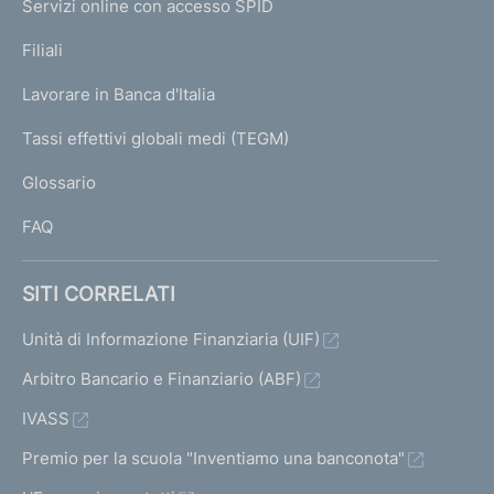
Servizi online con accesso SPID
N
p
K
Filiali
a
U
g
Lavorare in Banca d'Italia
T
e
I
Tassi effettivi globali medi (TEGM)
)
L
Glossario
I
FAQ
SITI CORRELATI
Unità di Informazione Finanziaria (UIF)
Arbitro Bancario e Finanziario (ABF)
IVASS
Premio per la scuola "Inventiamo una banconota"