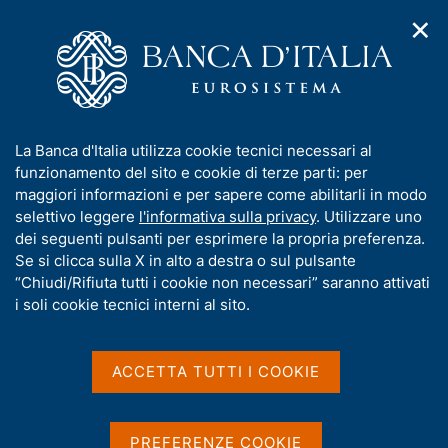
✕
H
A
o
C
p
m
e
r
e
r
i
p
c
Home
/
Media
/
Agenda
/
Banche e moneta: serie nazionali
m
a
a
e
g
n
I
La Banca d'Italia utilizza cookie tecnici necessari al
n
e
e
Banche e moneta: serie
n
funzionamento del sito e cookie di terze parti: per
u
l
d
f
maggiori informazioni e per sapere come abilitarli in modo
nazionali
i
s
o
selettivo leggere
l'informativa sulla privacy
. Utilizzare uno
n
i
r
dei seguenti pulsanti per esprimere la propria preferenza.
a
t
m
Se si clicca sulla X in alto a destra o sul pulsante
v
o
13 MAGGIO 2021
i
a
“Chiudi/Rifiuta tutti i cookie non necessari” saranno attivati
BANCA D'ITALIA - ROMA
g
t
i soli cookie tecnici interni al sito.
a
i
z
v
i
Condividi
S
a
o
ACCETTA TUTTI I COOKIE
t
n
s
a
e
u
m
i
PREFERENZE COOKIE
p