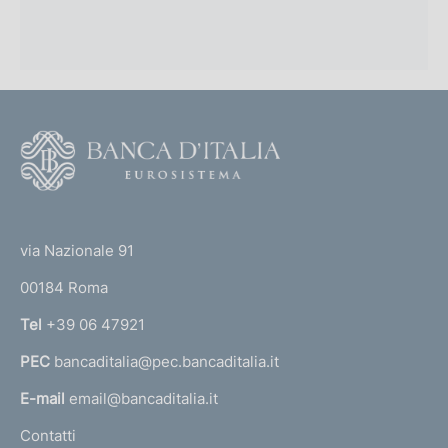
F
o
o
(
t
t
e
via Nazionale 91
o
r
00184 Roma
r
n
Tel
+39 06 47921
a
PEC
bancaditalia@pec.bancaditalia.it
a
l
E-mail
email@bancaditalia.it
l
Contatti
'