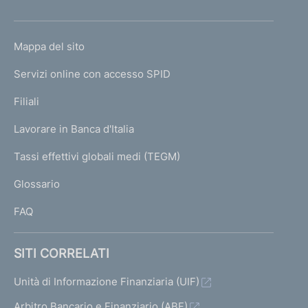
h
o
L
Mappa del sito
m
I
e
Servizi online con accesso SPID
N
p
K
Filiali
a
U
g
Lavorare in Banca d'Italia
T
e
I
Tassi effettivi globali medi (TEGM)
)
L
Glossario
I
FAQ
SITI CORRELATI
Unità di Informazione Finanziaria (UIF)
Arbitro Bancario e Finanziario (ABF)