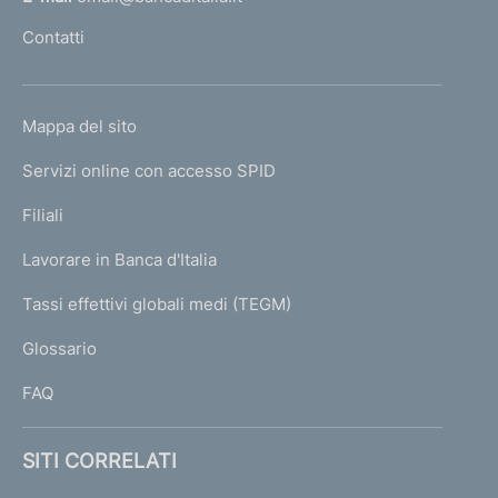
l
Contatti
'
h
o
L
Mappa del sito
m
I
e
Servizi online con accesso SPID
N
p
K
Filiali
a
U
g
Lavorare in Banca d'Italia
T
e
I
Tassi effettivi globali medi (TEGM)
)
L
Glossario
I
FAQ
SITI CORRELATI