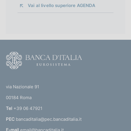
Vai al livello superiore 
AGENDA
F
o
o
(
t
t
e
via Nazionale 91
o
r
00184 Roma
r
n
Tel
+39 06 47921
a
PEC
bancaditalia@pec.bancaditalia.it
a
l
E-mail
email@bancaditalia.it