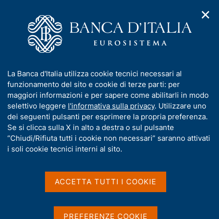
✕
H
A
o
C
p
m
e
r
e
r
i
p
c
Home
/
Media
/
Agenda
/
Sixth ASE Annual Meeting
m
a
a
e
g
n
I
La Banca d'Italia utilizza cookie tecnici necessari al
n
e
e
Sixth ASE Annual Meeting
n
funzionamento del sito e cookie di terze parti: per
u
l
d
f
maggiori informazioni e per sapere come abilitarli in modo
i
s
o
selettivo leggere
l'informativa sulla privacy
. Utilizzare uno
n
i
r
dei seguenti pulsanti per esprimere la propria preferenza.
17 SETTEMBRE 2021 - 18 SETTEMBRE 2021
a
t
CENTRO CONVEGNI CARLO AZEGLIO CIAMPI
m
Se si clicca sulla X in alto a destra o sul pulsante
v
o
i
a
“Chiudi/Rifiuta tutti i cookie non necessari” saranno attivati
g
t
i soli cookie tecnici interni al sito.
a
Condividi
i
S
z
v
t
i
a
a
o
ACCETTA TUTTI I COOKIE
n
m
s
e
p
u
a
i
PREFERENZE COOKIE