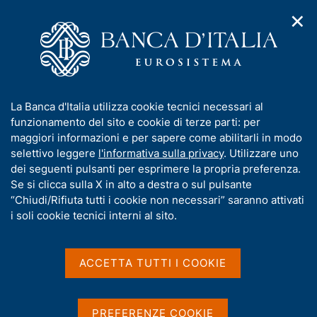
✕
H
A
o
C
p
m
e
r
e
r
i
p
c
Home
/
Media
/
Agenda
/
Banche e moneta: serie nazionali
m
a
a
e
g
n
I
La Banca d'Italia utilizza cookie tecnici necessari al
n
e
e
Banche e moneta: serie
n
funzionamento del sito e cookie di terze parti: per
u
l
d
f
maggiori informazioni e per sapere come abilitarli in modo
nazionali
i
s
o
selettivo leggere
l'informativa sulla privacy
. Utilizzare uno
n
i
r
dei seguenti pulsanti per esprimere la propria preferenza.
a
t
m
Se si clicca sulla X in alto a destra o sul pulsante
v
o
10 NOVEMBRE 2021
i
a
“Chiudi/Rifiuta tutti i cookie non necessari” saranno attivati
BANCA D'ITALIA - ROMA
g
t
i soli cookie tecnici interni al sito.
a
i
z
v
i
Condividi
S
a
o
ACCETTA TUTTI I COOKIE
t
n
s
a
e
u
m
i
PREFERENZE COOKIE
p