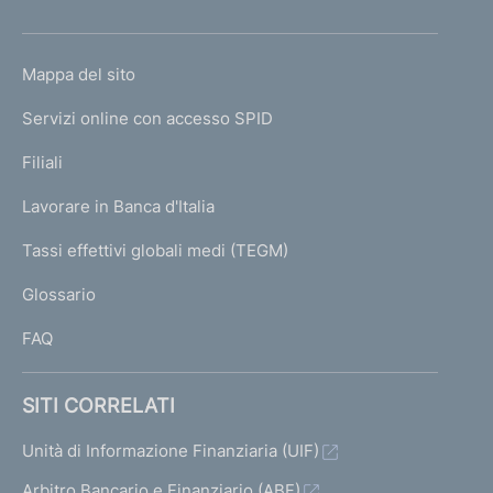
h
o
L
Mappa del sito
m
I
e
Servizi online con accesso SPID
N
p
K
Filiali
a
U
g
Lavorare in Banca d'Italia
T
e
I
Tassi effettivi globali medi (TEGM)
)
L
Glossario
I
FAQ
SITI CORRELATI
Unità di Informazione Finanziaria (UIF)
Arbitro Bancario e Finanziario (ABF)