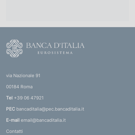
F
o
o
(
t
t
e
via Nazionale 91
o
r
00184 Roma
r
n
Tel
+39 06 47921
a
PEC
bancaditalia@pec.bancaditalia.it
a
l
E-mail
email@bancaditalia.it
l
Contatti
'