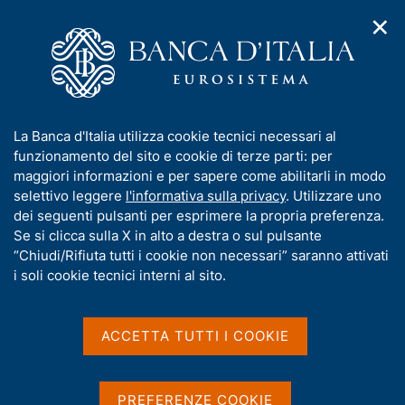
✕
H
A
o
C
p
m
e
r
e
r
i
p
c
Home
/
Media
/
Agenda
/
Indagine Fintech
m
a
a
e
g
n
I
La Banca d'Italia utilizza cookie tecnici necessari al
n
e
e
Indagine Fintech
n
funzionamento del sito e cookie di terze parti: per
u
l
d
f
maggiori informazioni e per sapere come abilitarli in modo
i
s
o
selettivo leggere
l'informativa sulla privacy
. Utilizzare uno
n
i
r
dei seguenti pulsanti per esprimere la propria preferenza.
22 NOVEMBRE 2021
a
t
ROMA
m
Se si clicca sulla X in alto a destra o sul pulsante
v
o
i
a
“Chiudi/Rifiuta tutti i cookie non necessari” saranno attivati
g
t
i soli cookie tecnici interni al sito.
a
Condividi
i
S
z
v
t
i
a
a
o
ACCETTA TUTTI I COOKIE
n
m
s
e
p
u
a
i
PREFERENZE COOKIE