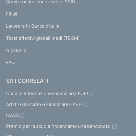
Servizi online con accesso SPID
N
p
K
Filiali
a
U
g
Lavorare in Banca d'Italia
T
e
I
Tassi effettivi globali medi (TEGM)
)
L
Glossario
I
FAQ
SITI CORRELATI
Unità di Informazione Finanziaria (UIF)
Arbitro Bancario e Finanziario (ABF)
IVASS
Premio per la scuola "Inventiamo una banconota"