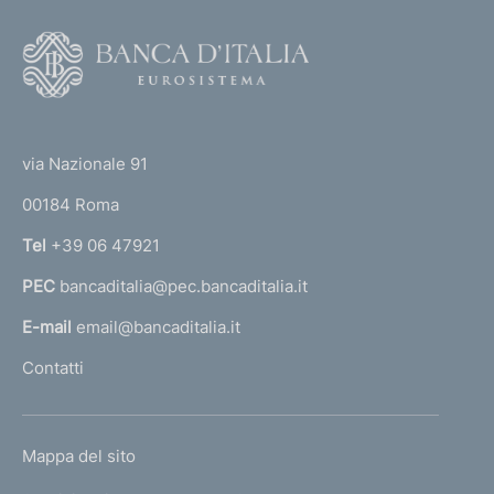
F
o
o
(
t
t
e
via Nazionale 91
o
r
00184 Roma
r
n
Tel
+39 06 47921
a
PEC
bancaditalia@pec.bancaditalia.it
a
l
E-mail
email@bancaditalia.it
l
Contatti
'
h
o
L
Mappa del sito
m
I
e