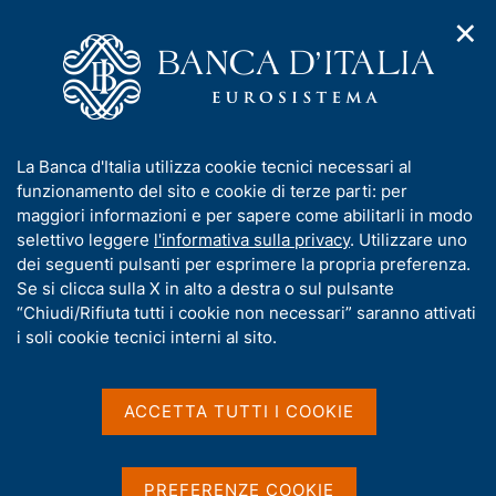
✕
H
A
o
C
p
m
e
r
e
r
i
p
c
Home
/
Media
/
Agenda
/
Conti finanziari
m
a
a
e
g
n
I
La Banca d'Italia utilizza cookie tecnici necessari al
n
e
e
Conti finanziari
n
funzionamento del sito e cookie di terze parti: per
u
l
d
f
maggiori informazioni e per sapere come abilitarli in modo
i
s
o
selettivo leggere
l'informativa sulla privacy
. Utilizzare uno
n
i
r
dei seguenti pulsanti per esprimere la propria preferenza.
18 GENNAIO 2021
a
t
BANCA D'ITALIA - ROMA
m
Se si clicca sulla X in alto a destra o sul pulsante
v
o
i
a
“Chiudi/Rifiuta tutti i cookie non necessari” saranno attivati
g
t
i soli cookie tecnici interni al sito.
a
Condividi
i
S
z
v
t
i
a
a
o
ACCETTA TUTTI I COOKIE
n
m
s
e
p
u
a
i
PREFERENZE COOKIE