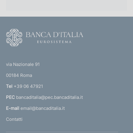
F
o
o
(
t
t
e
via Nazionale 91
o
r
00184 Roma
r
n
Tel
+39 06 47921
a
PEC
bancaditalia@pec.bancaditalia.it
a
l
E-mail
email@bancaditalia.it
l
Contatti
'
h