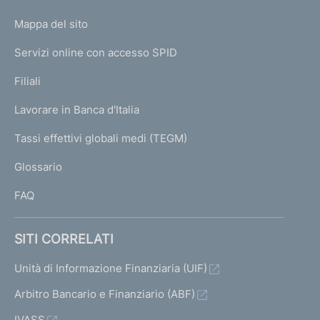
o
L
Mappa del sito
m
I
e
Servizi online con accesso SPID
N
p
K
Filiali
a
U
g
Lavorare in Banca d'Italia
T
e
I
Tassi effettivi globali medi (TEGM)
)
L
Glossario
I
FAQ
SITI CORRELATI
Unità di Informazione Finanziaria (UIF)
Arbitro Bancario e Finanziario (ABF)
IVASS