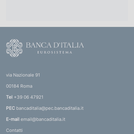
F
o
o
(
t
t
e
via Nazionale 91
o
r
00184 Roma
r
n
Tel
+39 06 47921
a
PEC
bancaditalia@pec.bancaditalia.it
a
l
E-mail
email@bancaditalia.it
l
Contatti
'