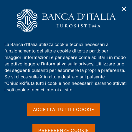
✕
H
A
o
C
p
m
e
r
e
r
i
p
c
Home
/
Media
/
Agenda
/
Banche e moneta: serie nazionali
m
a
a
e
g
n
I
La Banca d'Italia utilizza cookie tecnici necessari al
n
e
e
Banche e moneta: serie
n
funzionamento del sito e cookie di terze parti: per
u
l
d
f
maggiori informazioni e per sapere come abilitarli in modo
nazionali
i
s
o
selettivo leggere
l'informativa sulla privacy
. Utilizzare uno
n
i
r
dei seguenti pulsanti per esprimere la propria preferenza.
a
t
m
Se si clicca sulla X in alto a destra o sul pulsante
v
o
09 FEBBRAIO 2021
i
a
“Chiudi/Rifiuta tutti i cookie non necessari” saranno attivati
BANCA D'ITALIA - ROMA
g
t
i soli cookie tecnici interni al sito.
a
i
z
v
i
Condividi
S
a
o
ACCETTA TUTTI I COOKIE
t
n
s
a
e
u
m
i
PREFERENZE COOKIE
p