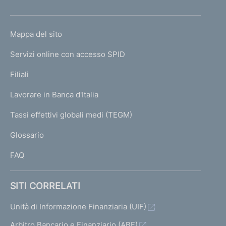
h
o
L
Mappa del sito
m
I
e
Servizi online con accesso SPID
N
p
K
Filiali
a
U
g
Lavorare in Banca d'Italia
T
e
I
Tassi effettivi globali medi (TEGM)
)
L
Glossario
I
FAQ
SITI CORRELATI
Unità di Informazione Finanziaria (UIF)
Arbitro Bancario e Finanziario (ABF)