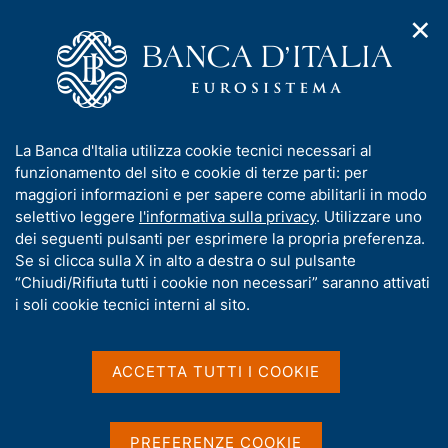
✕
H
A
o
C
p
m
e
r
e
r
i
p
c
Home
/
Media
/
Agenda
/
m
a
a
L'economia dell'Abruzzo - aggiornamento congiunturale
e
g
n
I
La Banca d'Italia utilizza cookie tecnici necessari al
n
e
e
n
funzionamento del sito e cookie di terze parti: per
u
l
d
L'economia dell'Abruzzo -
f
maggiori informazioni e per sapere come abilitarli in modo
i
s
o
selettivo leggere
l'informativa sulla privacy
. Utilizzare uno
aggiornamento
n
i
r
dei seguenti pulsanti per esprimere la propria preferenza.
a
t
congiunturale
m
Se si clicca sulla X in alto a destra o sul pulsante
v
o
i
a
“Chiudi/Rifiuta tutti i cookie non necessari” saranno attivati
g
t
i soli cookie tecnici interni al sito.
a
i
23 NOVEMBRE 2021
z
BANCA D'ITALIA - L'AQUILA
v
i
a
o
ACCETTA TUTTI I COOKIE
n
s
e
Condividi
u
S
i
t
PREFERENZE COOKIE