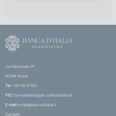
F
o
o
(
t
t
e
via Nazionale 91
o
r
00184 Roma
r
n
Tel
+39 06 47921
a
PEC
bancaditalia@pec.bancaditalia.it
a
l
E-mail
email@bancaditalia.it
l
Contatti