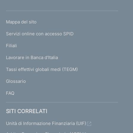
'
h
o
L
Mappa del sito
m
I
e
Servizi online con accesso SPID
N
p
K
Filiali
a
U
g
Lavorare in Banca d'Italia
T
e
I
Tassi effettivi globali medi (TEGM)
)
L
Glossario
I
FAQ
SITI CORRELATI
Unità di Informazione Finanziaria (UIF)