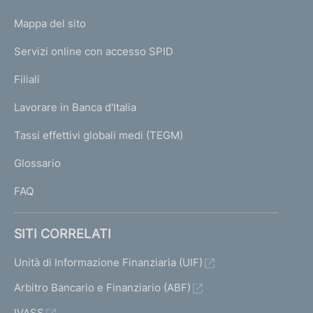
o
L
Mappa del sito
m
I
e
Servizi online con accesso SPID
N
p
K
Filiali
a
U
g
Lavorare in Banca d'Italia
T
e
I
Tassi effettivi globali medi (TEGM)
)
L
Glossario
I
FAQ
SITI CORRELATI
Unità di Informazione Finanziaria (UIF)
Arbitro Bancario e Finanziario (ABF)
IVASS