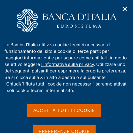
✕
H
A
o
C
p
m
e
r
e
r
i
p
c
Home
/
Media
/
Agenda
/
Mercato finanziario
m
a
a
e
g
n
I
La Banca d'Italia utilizza cookie tecnici necessari al
n
e
e
Mercato finanziario
n
funzionamento del sito e cookie di terze parti: per
u
l
d
f
maggiori informazioni e per sapere come abilitarli in modo
i
s
o
selettivo leggere
l'informativa sulla privacy
. Utilizzare uno
n
i
r
dei seguenti pulsanti per esprimere la propria preferenza.
15 GIUGNO 2021
a
t
BANCA D'ITALIA - ROMA
m
Se si clicca sulla X in alto a destra o sul pulsante
v
o
i
a
“Chiudi/Rifiuta tutti i cookie non necessari” saranno attivati
g
t
i soli cookie tecnici interni al sito.
a
Condividi
i
S
z
v
t
i
a
a
o
ACCETTA TUTTI I COOKIE
n
m
s
e
p
u
a
i
PREFERENZE COOKIE