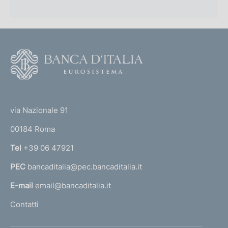
F
o
o
(
t
t
e
via Nazionale 91
o
r
00184 Roma
r
n
Tel
+39 06 47921
a
PEC
bancaditalia@pec.bancaditalia.it
a
l
E-mail
email@bancaditalia.it
l
Contatti
'
h