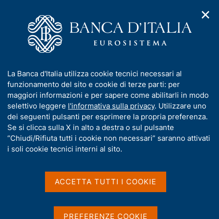
✕
H
A
o
C
p
m
e
r
e
r
i
p
c
Home
/
Media
/
Agenda
/
m
a
a
Webinar congiunto Banca d'Italia-Autorità monetaria di
e
g
n
Singapore su Cross-Border Interlinking of Fast Payment
I
La Banca d'Italia utilizza cookie tecnici necessari al
n
e
e
Systems
n
funzionamento del sito e cookie di terze parti: per
u
l
d
f
maggiori informazioni e per sapere come abilitarli in modo
i
s
o
selettivo leggere
l'informativa sulla privacy
. Utilizzare uno
n
i
Webinar congiunto Banca
r
dei seguenti pulsanti per esprimere la propria preferenza.
a
t
m
Se si clicca sulla X in alto a destra o sul pulsante
v
d'Italia-Autorità monetaria
o
i
a
“Chiudi/Rifiuta tutti i cookie non necessari” saranno attivati
g
di Singapore su Cross-
t
i soli cookie tecnici interni al sito.
a
i
Border Interlinking of Fast
z
v
i
Payment Systems
a
o
ACCETTA TUTTI I COOKIE
n
s
e
u
i
22 NOVEMBRE 2021
PREFERENZE COOKIE