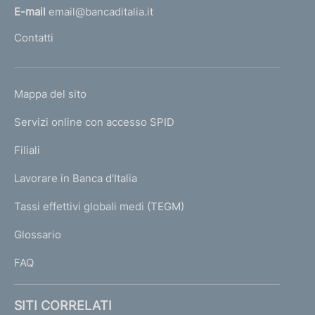
l
E-mail
email@bancaditalia.it
l
Contatti
'
h
o
L
Mappa del sito
m
I
e
Servizi online con accesso SPID
N
p
K
Filiali
a
U
g
Lavorare in Banca d'Italia
T
e
I
Tassi effettivi globali medi (TEGM)
)
L
Glossario
I
FAQ
SITI CORRELATI