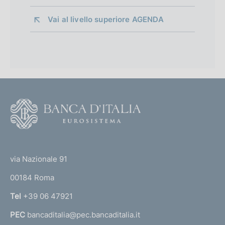
Vai al livello superiore 
AGENDA
F
o
o
(
t
t
e
via Nazionale 91
o
r
00184 Roma
r
n
Tel
+39 06 47921
a
PEC
bancaditalia@pec.bancaditalia.it
a