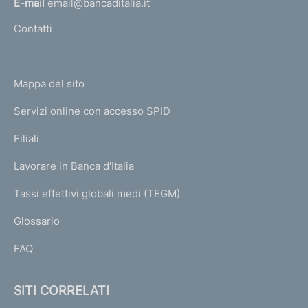
E-mail
email@bancaditalia.it
l
Contatti
'
h
o
L
Mappa del sito
m
I
e
Servizi online con accesso SPID
N
p
K
Filiali
a
U
g
Lavorare in Banca d'Italia
T
e
I
Tassi effettivi globali medi (TEGM)
)
L
Glossario
I
FAQ
SITI CORRELATI