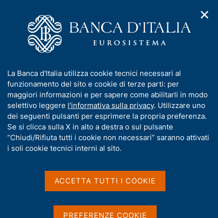
✕
H
A
o
C
p
m
e
r
e
r
i
p
c
Home
/
Media
/
Agenda
/
m
a
a
Sondaggio congiunturale sul mercato delle abitazioni in Italia
e
g
n
I
La Banca d'Italia utilizza cookie tecnici necessari al
n
e
e
n
funzionamento del sito e cookie di terze parti: per
u
l
d
Sondaggio congiunturale
f
maggiori informazioni e per sapere come abilitarli in modo
i
s
o
selettivo leggere
l'informativa sulla privacy
. Utilizzare uno
sul mercato delle abitazioni
n
i
r
dei seguenti pulsanti per esprimere la propria preferenza.
a
t
in Italia
m
Se si clicca sulla X in alto a destra o sul pulsante
v
o
i
a
“Chiudi/Rifiuta tutti i cookie non necessari” saranno attivati
g
t
i soli cookie tecnici interni al sito.
a
i
10 AGOSTO 2021
z
BANCA D'ITALIA - ROMA
v
i
a
o
ACCETTA TUTTI I COOKIE
n
s
e
Condividi
u
S
i
t
PREFERENZE COOKIE