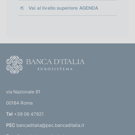
Vai al livello superiore 
AGENDA
F
o
o
(
t
t
e
via Nazionale 91
o
r
00184 Roma
r
n
Tel
+39 06 47921
a
PEC
bancaditalia@pec.bancaditalia.it
a
l