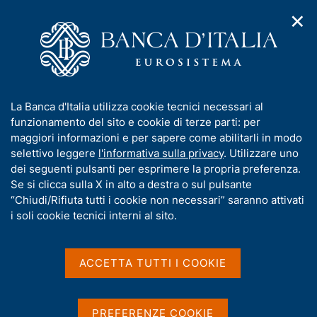
✕
H
A
o
C
p
m
e
r
e
r
i
p
c
Home
/
Media
/
Agenda
/
m
a
a
L'economia della Toscana - aggiornamento congiunturale
e
g
n
I
La Banca d'Italia utilizza cookie tecnici necessari al
n
e
e
n
funzionamento del sito e cookie di terze parti: per
u
l
d
L'economia della Toscana -
f
maggiori informazioni e per sapere come abilitarli in modo
i
s
o
selettivo leggere
l'informativa sulla privacy
. Utilizzare uno
aggiornamento
n
i
r
dei seguenti pulsanti per esprimere la propria preferenza.
a
t
congiunturale
m
Se si clicca sulla X in alto a destra o sul pulsante
v
o
i
a
“Chiudi/Rifiuta tutti i cookie non necessari” saranno attivati
g
t
i soli cookie tecnici interni al sito.
a
i
18 NOVEMBRE 2021
z
BANCA D'ITALIA - FIRENZE
v
i
a
o
ACCETTA TUTTI I COOKIE
n
s
e
Condividi
u
S
i
t
PREFERENZE COOKIE