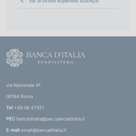
Vai al livello superiore 
AGENDA
F
o
o
(
t
t
e
via Nazionale 91
o
r
00184 Roma
r
n
Tel
+39 06 47921
a
PEC
bancaditalia@pec.bancaditalia.it
a
l
E-mail
email@bancaditalia.it