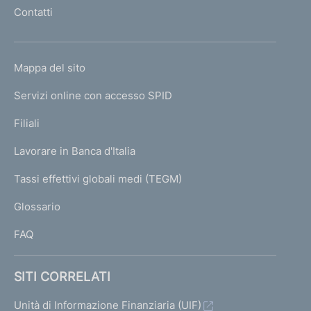
l
Contatti
'
h
o
L
Mappa del sito
m
I
e
Servizi online con accesso SPID
N
p
K
Filiali
a
U
g
Lavorare in Banca d'Italia
T
e
I
Tassi effettivi globali medi (TEGM)
)
L
Glossario
I
FAQ
SITI CORRELATI
Unità di Informazione Finanziaria (UIF)