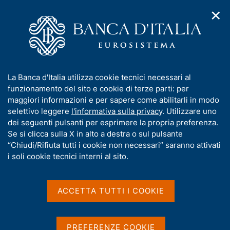
✕
H
A
o
C
p
m
e
r
e
r
i
p
c
Home
/
Media
/
Agenda
/
m
a
a
Global Value Chains: implications for firms' competitiveness,
e
g
n
macroeconomics and trade policy Online Conference
I
La Banca d'Italia utilizza cookie tecnici necessari al
n
e
e
n
funzionamento del sito e cookie di terze parti: per
u
l
d
f
maggiori informazioni e per sapere come abilitarli in modo
i
s
Global Value Chains:
o
selettivo leggere
l'informativa sulla privacy
. Utilizzare uno
n
i
r
dei seguenti pulsanti per esprimere la propria preferenza.
a
implications for firms'
t
m
Se si clicca sulla X in alto a destra o sul pulsante
v
o
competitiveness,
i
a
“Chiudi/Rifiuta tutti i cookie non necessari” saranno attivati
g
t
i soli cookie tecnici interni al sito.
macroeconomics and trade
a
i
z
policy Online Conference
v
i
a
o
ACCETTA TUTTI I COOKIE
n
s
e
u
11 OTTOBRE 2021 - 12 OTTOBRE 2021
ROMA
i
PREFERENZE COOKIE