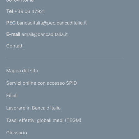
r
n
Tel
+39 06 47921
a
PEC
bancaditalia@pec.bancaditalia.it
a
l
E-mail
email@bancaditalia.it
l
Contatti
'
h
o
L
Mappa del sito
m
I
e
Servizi online con accesso SPID
N
p
K
Filiali
a
U
g
Lavorare in Banca d'Italia
T
e
I
Tassi effettivi globali medi (TEGM)
)
L
Glossario
I