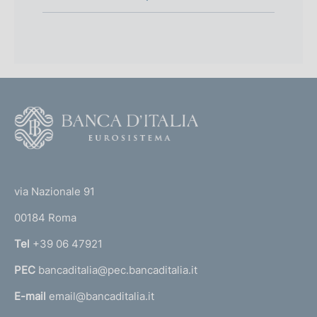
F
o
o
(
t
t
e
via Nazionale 91
o
r
00184 Roma
r
n
Tel
+39 06 47921
a
PEC
bancaditalia@pec.bancaditalia.it
a
l
E-mail
email@bancaditalia.it
l