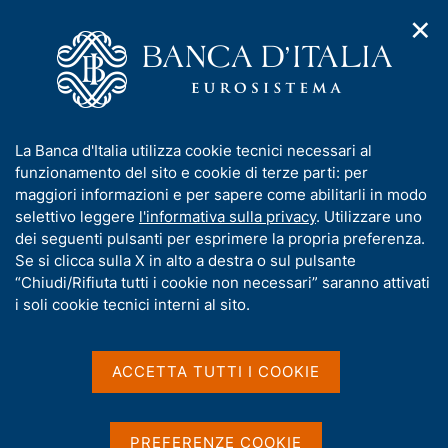
✕
H
A
o
C
p
m
e
r
e
r
i
p
c
Home
/
Media
/
Agenda
/
m
a
a
Finanza pubblica: fabbisogno e debito
e
g
n
I
La Banca d'Italia utilizza cookie tecnici necessari al
n
e
e
n
funzionamento del sito e cookie di terze parti: per
u
l
d
Finanza pubblica:
f
maggiori informazioni e per sapere come abilitarli in modo
i
s
o
selettivo leggere
l'informativa sulla privacy
. Utilizzare uno
fabbisogno e debito
n
i
r
dei seguenti pulsanti per esprimere la propria preferenza.
a
t
m
Se si clicca sulla X in alto a destra o sul pulsante
v
o
i
a
“Chiudi/Rifiuta tutti i cookie non necessari” saranno attivati
15 NOVEMBRE 2021
g
t
i soli cookie tecnici interni al sito.
BANCA D'ITALIA - ROMA
a
i
z
v
i
a
o
ACCETTA TUTTI I COOKIE
Condividi
S
n
s
t
e
u
a
i
PREFERENZE COOKIE
m