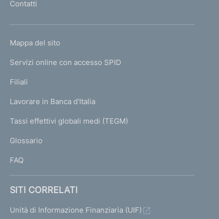
Contatti
'
h
o
L
Mappa del sito
m
I
e
Servizi online con accesso SPID
N
p
K
Filiali
a
U
g
Lavorare in Banca d'Italia
T
e
I
Tassi effettivi globali medi (TEGM)
)
L
Glossario
I
FAQ
SITI CORRELATI
Unità di Informazione Finanziaria (UIF)