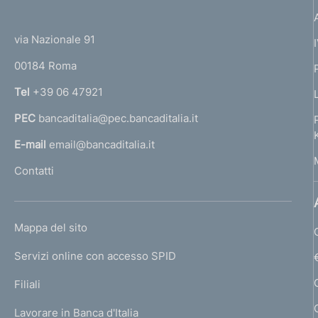
(
t
t
e
via Nazionale 91
o
r
00184 Roma
r
n
Tel
+39 06 47921
a
PEC
bancaditalia@pec.bancaditalia.it
a
l
E-mail
email@bancaditalia.it
l
Contatti
'
h
o
L
Mappa del sito
m
I
e
Servizi online con accesso SPID
N
p
K
Filiali
a
U
g
Lavorare in Banca d'Italia