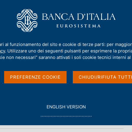
iamo
Compiti
Servizi al cittadino
Pubbli
ari al funzionamento del sito e cookie di terze parti: per maggior
acy
. Utilizzare uno dei seguenti pulsanti per esprimere la propria 
e nazionali
ie non necessari” saranno attivati i soli cookie tecnici interni al 
PREFERENZE COOKIE
CHIUDI/RIFIUTA TUTT
G
ENGLISH VERSION
O
T
O