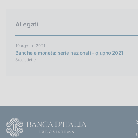
p
c
a
o
l
o
a
k
Allegati
p
i
a
e
g
i
:
10 agosto 2021
n
Banche e moneta: serie nazionali - giugno 2021
a
Statistiche
F
o
o