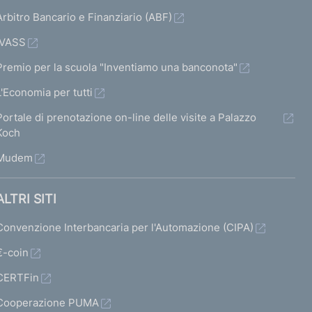
Arbitro Bancario e Finanziario (ABF)
IVASS
Premio per la scuola "Inventiamo una banconota"
L'Economia per tutti
Portale di prenotazione on-line delle visite a Palazzo
Koch
Mudem
ALTRI SITI
Convenzione Interbancaria per l'Automazione (CIPA)
€-coin
CERTFin
Cooperazione PUMA