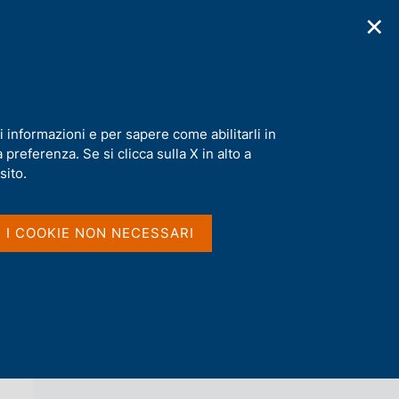
✕
cazioni
Statistiche
Media
|
IT
C
e
r
c
a
i informazioni e per sapere come abilitarli in
n
preferenza. Se si clicca sulla X in alto a
e
l
sito.
Vai al livello superiore 
AGENDA
s
i
t
I I COOKIE NON NECESSARI
o