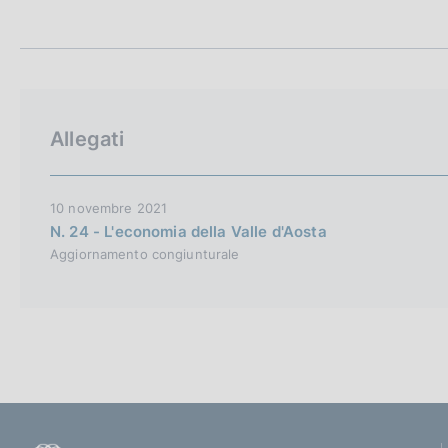
t
c
a
o
m
o
p
k
a
i
l
e
a
Allegati
p
:
a
g
i
10 novembre 2021
n
N. 24 - L'economia della Valle d'Aosta
a
Aggiornamento congiunturale