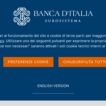
iamo
Compiti
Servizi al cittadino
Pubbli
ornamento congiunturale
ari al funzionamento del sito e cookie di terze parti: per maggior
acy
. Utilizzare uno dei seguenti pulsanti per esprimere la propria 
 d'Aosta -
ie non necessari” saranno attivati i soli cookie tecnici interni al 
unturale
PREFERENZE COOKIE
CHIUDI/RIFIUTA TUTT
G
ENGLISH VERSION
O
T
O