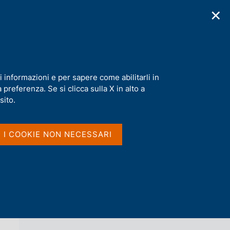
✕
cazioni
Statistiche
Media
|
IT
C
e
r
c
a
i informazioni e per sapere come abilitarli in
n
preferenza. Se si clicca sulla X in alto a
e
l
sito.
Vai al livello superiore 
AGENDA
s
i
t
I I COOKIE NON NECESSARI
o