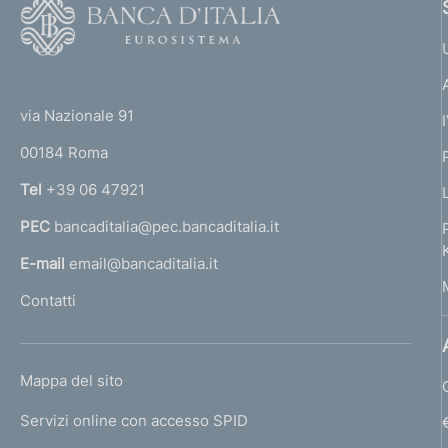
F
o
o
(
t
t
e
via Nazionale 91
o
r
00184 Roma
r
n
Tel
+39 06 47921
a
PEC
bancaditalia@pec.bancaditalia.it
a
l
E-mail
email@bancaditalia.it
l
Contatti
'
h
o
L
Mappa del sito
m
I
e
Servizi online con accesso SPID
N
p