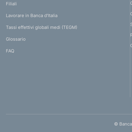
K
Filiali
a
U
g
Lavorare in Banca d'Italia
T
e
I
Tassi effettivi globali medi (TEGM)
)
L
Glossario
I
FAQ
© Banca 