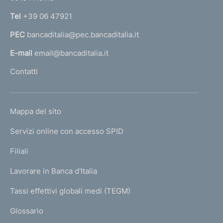
n
Tel
+39 06 47921
a
PEC
bancaditalia@pec.bancaditalia.it
a
l
E-mail
email@bancaditalia.it
l
Contatti
'
h
o
L
Mappa del sito
m
I
e
Servizi online con accesso SPID
N
p
K
Filiali
a
U
g
Lavorare in Banca d'Italia
T
e
I
Tassi effettivi globali medi (TEGM)
)
L
Glossario
I