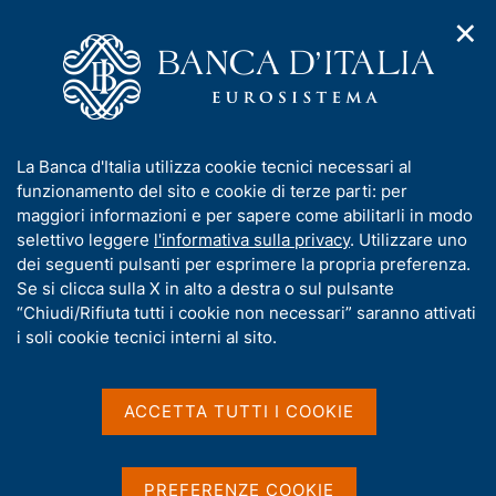
✕
H
A
o
C
p
m
e
r
e
r
i
p
c
Home
/
Media
/
Agenda
/
m
a
a
Banche e istituzioni finanziarie: finanziamenti e raccolta per
e
g
n
settori e territori
I
La Banca d'Italia utilizza cookie tecnici necessari al
n
e
e
n
funzionamento del sito e cookie di terze parti: per
u
l
d
f
maggiori informazioni e per sapere come abilitarli in modo
i
s
Banche e istituzioni
o
selettivo leggere
l'informativa sulla privacy
. Utilizzare uno
n
i
r
dei seguenti pulsanti per esprimere la propria preferenza.
a
finanziarie: finanziamenti
t
m
Se si clicca sulla X in alto a destra o sul pulsante
v
o
e raccolta per settori e
i
a
“Chiudi/Rifiuta tutti i cookie non necessari” saranno attivati
g
t
i soli cookie tecnici interni al sito.
territori
a
i
z
v
i
a
o
ACCETTA TUTTI I COOKIE
31 MARZO 2021
n
s
BANCA D'ITALIA - ROMA
e
u
i
PREFERENZE COOKIE