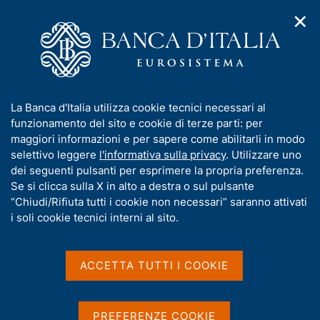
✕
H
A
o
C
p
m
e
r
e
r
i
p
c
Home
/
Media
/
Agenda
/
m
a
a
La Banca d'Italia aderisce alla Notte Europea dei Ricercatori
e
g
n
2021
I
La Banca d'Italia utilizza cookie tecnici necessari al
n
e
e
n
funzionamento del sito e cookie di terze parti: per
u
l
d
f
maggiori informazioni e per sapere come abilitarli in modo
i
s
La Banca d'Italia aderisce
o
selettivo leggere
l'informativa sulla privacy
. Utilizzare uno
n
i
r
dei seguenti pulsanti per esprimere la propria preferenza.
a
alla Notte Europea dei
t
m
Se si clicca sulla X in alto a destra o sul pulsante
v
o
Ricercatori 2021
i
a
“Chiudi/Rifiuta tutti i cookie non necessari” saranno attivati
g
t
i soli cookie tecnici interni al sito.
a
i
z
v
24 SETTEMBRE 2021
i
CENTRO DONATO MENICHELLA, LARGO GUIDO CARLI 1,
a
o
ACCETTA TUTTI I COOKIE
FRASCATI
n
s
e
u
i
PREFERENZE COOKIE
Condividi