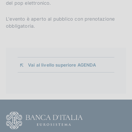
del pop elettronico.
L'evento è aperto al pubblico con prenotazione
obbligatoria.
Vai al livello superiore 
AGENDA
F
o
o