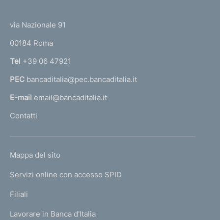
(
t
t
e
via Nazionale 91
o
r
00184 Roma
r
n
Tel
+39 06 47921
a
PEC
bancaditalia@pec.bancaditalia.it
a
l
E-mail
email@bancaditalia.it
l
Contatti
'
h
o
L
Mappa del sito
m
I
e
Servizi online con accesso SPID
N
p
K
Filiali
a
U
g
Lavorare in Banca d'Italia
T