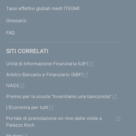
e
I
Tassi effettivi globali medi (TEGM)
)
L
Glossario
I
FAQ
SITI CORRELATI
Unità di Informazione Finanziaria (UIF)
Arbitro Bancario e Finanziario (ABF)
IVASS
Premio per la scuola "Inventiamo una banconota"
L'Economia per tutti
Portale di prenotazione on-line delle visite a
Palazzo Koch
Mudem