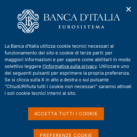
✕
H
A
o
C
p
m
e
r
e
r
i
p
c
Home
/
Media
/
Agenda
/
Mercato finanziario
m
a
a
e
g
n
I
La Banca d'Italia utilizza cookie tecnici necessari al
n
e
e
Mercato finanziario
n
funzionamento del sito e cookie di terze parti: per
u
l
d
f
maggiori informazioni e per sapere come abilitarli in modo
i
s
o
selettivo leggere
l'informativa sulla privacy
. Utilizzare uno
n
i
r
dei seguenti pulsanti per esprimere la propria preferenza.
15 LUGLIO 2021
a
t
BANCA D'ITALIA - ROMA
m
Se si clicca sulla X in alto a destra o sul pulsante
v
o
i
a
“Chiudi/Rifiuta tutti i cookie non necessari” saranno attivati
g
t
i soli cookie tecnici interni al sito.
a
Condividi
i
S
z
v
t
i
a
a
o
ACCETTA TUTTI I COOKIE
n
m
s
e
p
u
a
i
PREFERENZE COOKIE