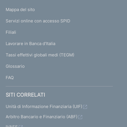
o
L
Mappa del sito
m
I
e
Servizi online con accesso SPID
N
p
K
Filiali
a
U
g
Lavorare in Banca d'Italia
T
e
I
Tassi effettivi globali medi (TEGM)
)
L
Glossario
I
FAQ
SITI CORRELATI
Unità di Informazione Finanziaria (UIF)
Arbitro Bancario e Finanziario (ABF)
IVASS