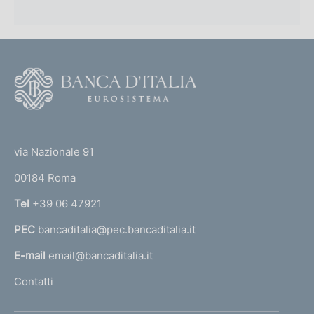
F
o
o
(
t
t
e
via Nazionale 91
o
r
00184 Roma
r
n
Tel
+39 06 47921
a
PEC
bancaditalia@pec.bancaditalia.it
a
l
E-mail
email@bancaditalia.it
l
Contatti
'
h