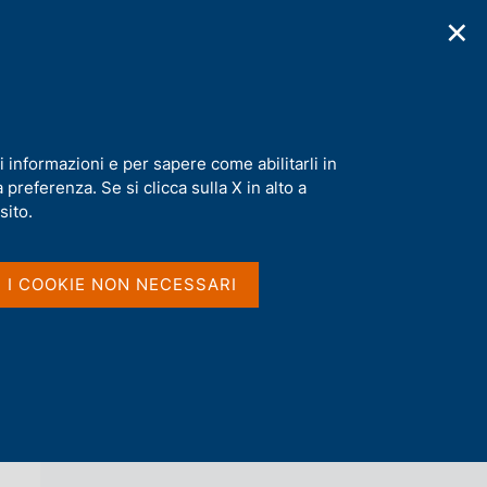
✕
cazioni
Statistiche
Media
|
IT
C
e
r
c
a
i informazioni e per sapere come abilitarli in
n
preferenza. Se si clicca sulla X in alto a
e
l
sito.
Vai al livello superiore 
AGENDA
s
i
t
I I COOKIE NON NECESSARI
o