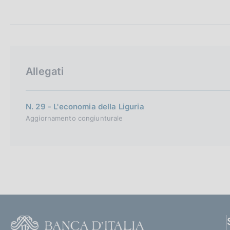
t
c
a
o
m
o
p
k
a
i
l
e
a
Allegati
p
:
a
g
i
N. 29 - L'economia della Liguria
n
Aggiornamento congiunturale
a
F