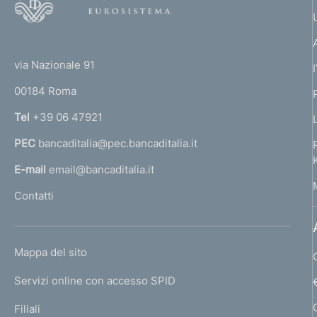
o
o
(
t
t
e
via Nazionale 91
o
r
00184 Roma
r
n
Tel
+39 06 47921
a
PEC
bancaditalia@pec.bancaditalia.it
a
l
E-mail
email@bancaditalia.it
l
Contatti
'
h
o
L
Mappa del sito
m
I
e
Servizi online con accesso SPID
N
p
K
Filiali
a