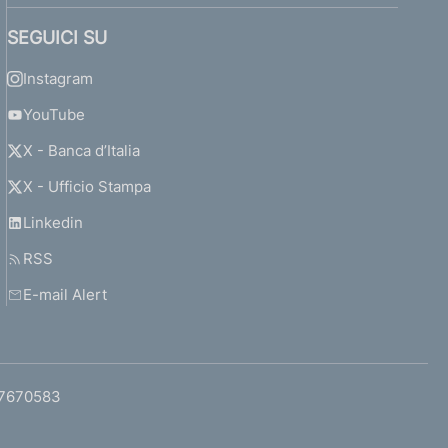
SEGUICI SU
Instagram
YouTube
X - Banca d’Italia
X - Ufficio Stampa
Linkedin
RSS
E-mail Alert
97670583