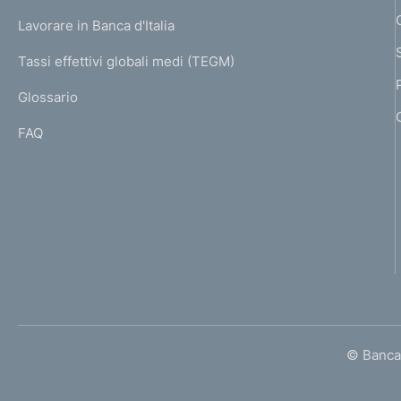
U
g
Lavorare in Banca d'Italia
T
e
I
Tassi effettivi globali medi (TEGM)
)
L
Glossario
I
FAQ
© Banca 