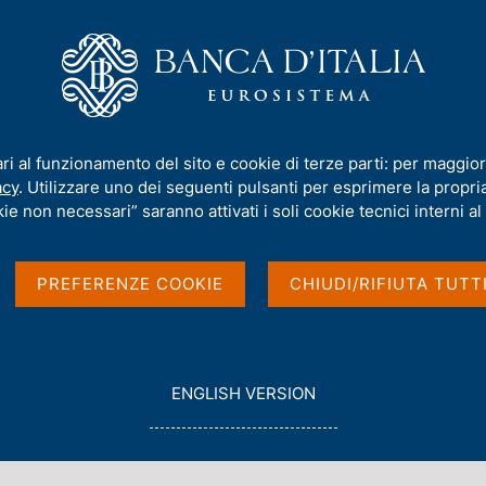
iamo
Compiti
Servizi al cittadino
Pubbli
nto congiunturale
ari al funzionamento del sito e cookie di terze parti: per maggior
acy
. Utilizzare uno dei seguenti pulsanti per esprimere la propria 
ria - aggiornamento
ie non necessari” saranno attivati i soli cookie tecnici interni al 
PREFERENZE COOKIE
CHIUDI/RIFIUTA TUTT
G
ENGLISH VERSION
O
T
O