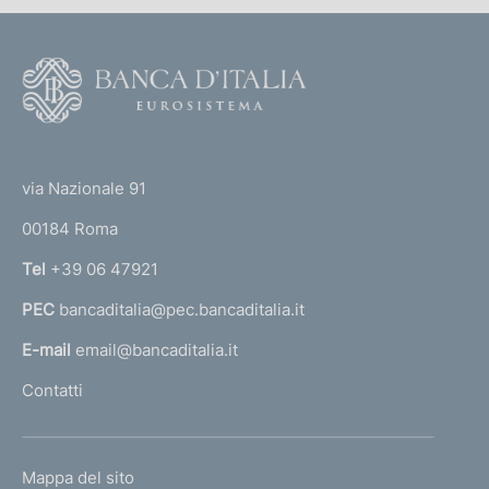
F
o
o
(
t
t
e
via Nazionale 91
o
r
00184 Roma
r
n
Tel
+39 06 47921
a
PEC
bancaditalia@pec.bancaditalia.it
a
l
E-mail
email@bancaditalia.it
l
Contatti
'
h
o
L
Mappa del sito
m