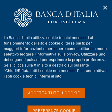
✕
H
A
o
C
p
m
e
r
e
r
i
p
c
Home
/
Media
/
Agenda
/
€-coin
m
a
a
e
g
n
I
La Banca d'Italia utilizza cookie tecnici necessari al
n
e
e
€-coin
n
funzionamento del sito e cookie di terze parti: per
u
l
d
f
maggiori informazioni e per sapere come abilitarli in modo
i
s
o
selettivo leggere
l'informativa sulla privacy
. Utilizzare uno
n
i
r
dei seguenti pulsanti per esprimere la propria preferenza.
02 DICEMBRE 2021
a
t
ROMA
m
Se si clicca sulla X in alto a destra o sul pulsante
v
o
i
a
“Chiudi/Rifiuta tutti i cookie non necessari” saranno attivati
g
t
i soli cookie tecnici interni al sito.
a
Condividi
i
S
z
v
t
i
a
a
o
ACCETTA TUTTI I COOKIE
n
m
s
e
p
u
a
i
PREFERENZE COOKIE