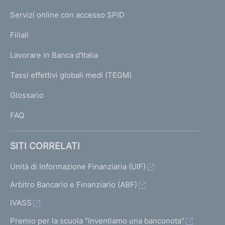
I
e
Servizi online con accesso SPID
N
p
K
Filiali
a
U
g
Lavorare in Banca d'Italia
T
e
I
Tassi effettivi globali medi (TEGM)
)
L
Glossario
I
FAQ
SITI CORRELATI
Unità di Informazione Finanziaria (UIF)
Arbitro Bancario e Finanziario (ABF)
IVASS
Premio per la scuola "Inventiamo una banconota"