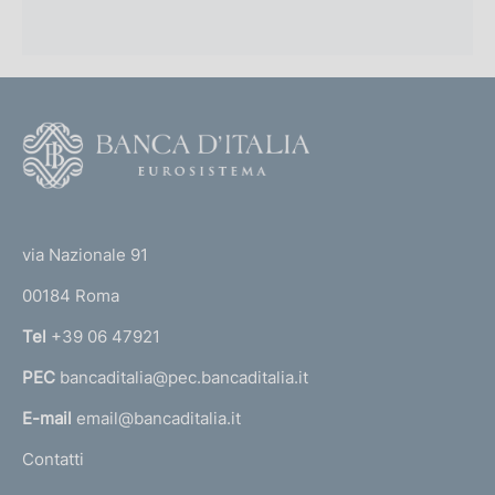
F
o
o
(
t
t
e
via Nazionale 91
o
r
00184 Roma
r
n
Tel
+39 06 47921
a
PEC
bancaditalia@pec.bancaditalia.it
a
l
E-mail
email@bancaditalia.it
l
Contatti
'