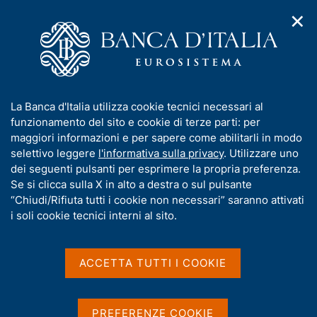
✕
H
A
o
C
p
m
e
r
e
r
i
p
c
Home
/
Media
/
Agenda
/
L'economia italiana in breve
m
a
a
e
g
n
I
La Banca d'Italia utilizza cookie tecnici necessari al
n
e
e
L'economia italiana in
n
funzionamento del sito e cookie di terze parti: per
u
l
d
f
maggiori informazioni e per sapere come abilitarli in modo
breve
i
s
o
selettivo leggere
l'informativa sulla privacy
. Utilizzare uno
n
i
r
dei seguenti pulsanti per esprimere la propria preferenza.
a
t
m
Se si clicca sulla X in alto a destra o sul pulsante
v
o
11 OTTOBRE 2021
i
a
“Chiudi/Rifiuta tutti i cookie non necessari” saranno attivati
BANCA D'ITALIA - ROMA
g
t
i soli cookie tecnici interni al sito.
a
i
z
v
i
Condividi
S
a
o
ACCETTA TUTTI I COOKIE
t
n
s
a
e
u
m
i
PREFERENZE COOKIE
p