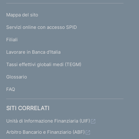
h
o
L
Mappa del sito
m
I
e
Servizi online con accesso SPID
N
p
K
Filiali
a
U
g
Lavorare in Banca d'Italia
T
e
I
Tassi effettivi globali medi (TEGM)
)
L
Glossario
I
FAQ
SITI CORRELATI
Unità di Informazione Finanziaria (UIF)
Arbitro Bancario e Finanziario (ABF)