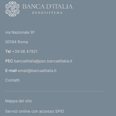
F
o
o
(
t
t
e
via Nazionale 91
o
r
00184 Roma
r
n
Tel
+39 06 47921
a
PEC
bancaditalia@pec.bancaditalia.it
a
l
E-mail
email@bancaditalia.it
l
Contatti
'
h
o
L
Mappa del sito
m
I
e
Servizi online con accesso SPID
N