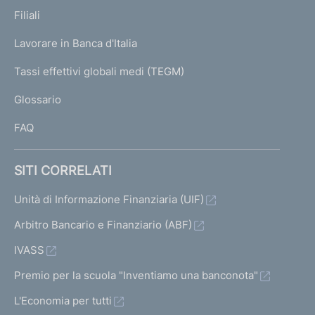
p
K
Filiali
a
U
g
Lavorare in Banca d'Italia
T
e
I
Tassi effettivi globali medi (TEGM)
)
L
Glossario
I
FAQ
SITI CORRELATI
Unità di Informazione Finanziaria (UIF)
Arbitro Bancario e Finanziario (ABF)
IVASS
Premio per la scuola "Inventiamo una banconota"
L'Economia per tutti