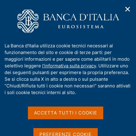
✕
H
A
o
C
p
m
e
r
e
r
i
p
c
Home
/
Media
/
Agenda
/
m
a
a
Presentazione del rapporto annuale sul 2020 "L'economia
e
g
n
dell'Umbria"
I
La Banca d'Italia utilizza cookie tecnici necessari al
n
e
e
n
funzionamento del sito e cookie di terze parti: per
u
l
d
f
maggiori informazioni e per sapere come abilitarli in modo
i
s
Presentazione del rapporto
o
selettivo leggere
l'informativa sulla privacy
. Utilizzare uno
n
i
r
dei seguenti pulsanti per esprimere la propria preferenza.
a
annuale sul 2020
t
m
Se si clicca sulla X in alto a destra o sul pulsante
v
o
"L'economia dell'Umbria"
i
a
“Chiudi/Rifiuta tutti i cookie non necessari” saranno attivati
g
t
i soli cookie tecnici interni al sito.
a
i
z
v
25 GIUGNO 2021
i
BANCA D'ITALIA - PERUGIA
a
o
ACCETTA TUTTI I COOKIE
n
s
e
u
Condividi
i
S
PREFERENZE COOKIE